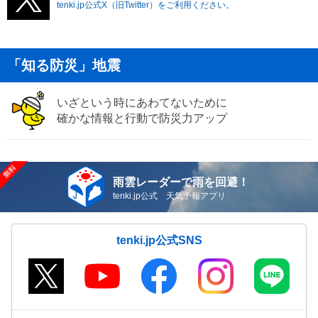
tenki.jp公式X（旧Twitter）をご利用ください。
「知る防災」地震
いざという時にあわてないために
確かな情報と行動で防災力アップ
雨雲レーダーで雨を回避！
tenki.jp公式 天気予報アプリ
tenki.jp公式SNS