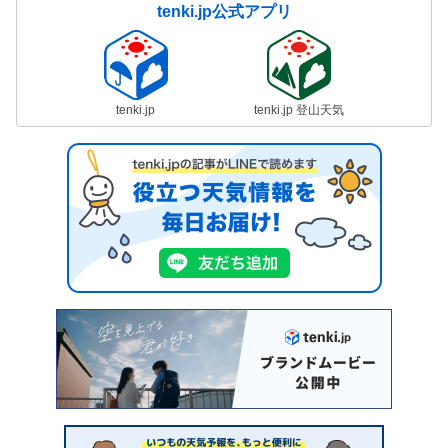
tenki.jp公式アプリ
tenki.jp
tenki.jp 登山天気