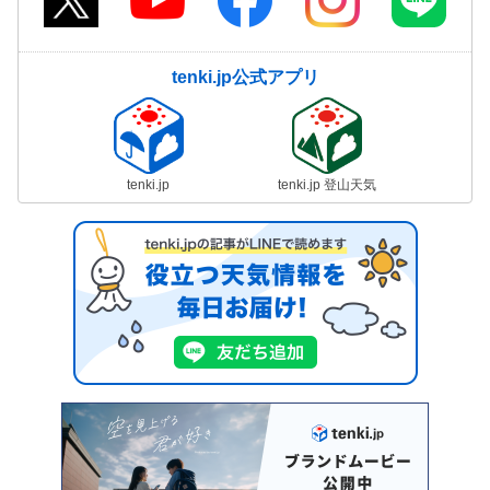
tenki.jp公式アプリ
tenki.jp
tenki.jp 登山天気