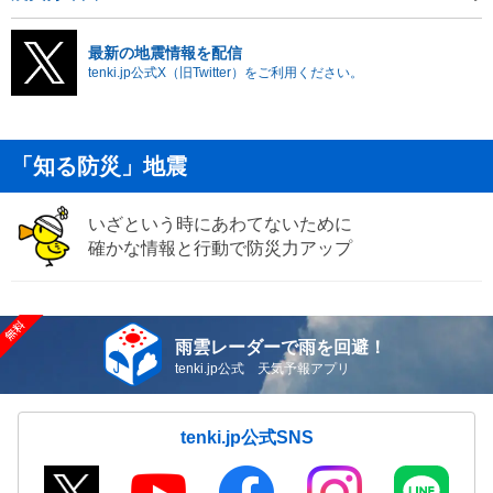
最新の地震情報を配信
tenki.jp公式X（旧Twitter）をご利用ください。
「知る防災」地震
いざという時にあわてないために
確かな情報と行動で防災力アップ
雨雲レーダーで雨を回避！
tenki.jp公式 天気予報アプリ
tenki.jp公式SNS