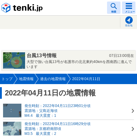
tenki.jp
検索
メニュー
現在地
台風13号情報
07日13:00現在
大型で強い台風13号が名護市の北北東約40kmを西南西に進んで
います
トップ
地震情報
過去の地震情報
2022年04月11日
2022年04月11日の地震情報
発生時刻：2022年04月11日23時01分頃
震源地：父島近海頃
M4.4
最大震度：1
発生時刻：2022年04月11日16時29分頃
震源地：京都府南部頃
M3.5
最大震度：2