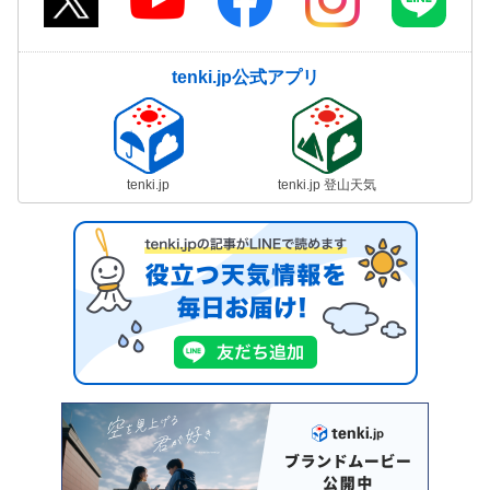
tenki.jp公式アプリ
tenki.jp
tenki.jp 登山天気