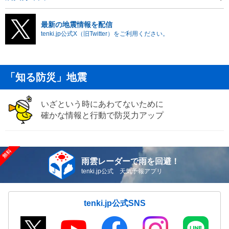
最新の地震情報を配信
tenki.jp公式X（旧Twitter）をご利用ください。
「知る防災」地震
いざという時にあわてないために
確かな情報と行動で防災力アップ
雨雲レーダーで雨を回避！
tenki.jp公式 天気予報アプリ
tenki.jp公式SNS