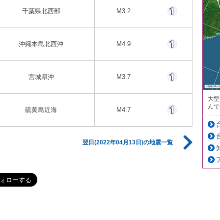
千葉県北西部
M3.2
沖縄本島北西沖
M4.9
宮城県沖
M3.7
大型
んで
硫黄島近海
M4.7
翌日(2022年04月13日)の地震一覧