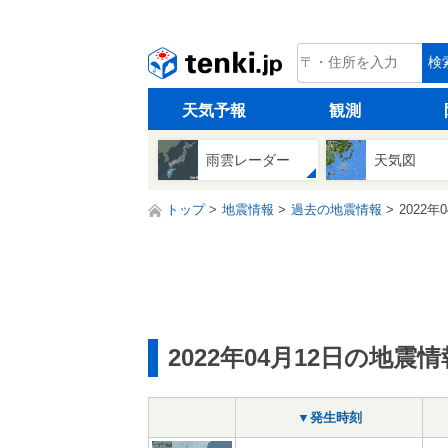
tenki.jp
検
天気予報
観測
雨雲レーダー
天気図
トップ
地震情報
過去の地震情報
2022年
2022年04月12日の地震情
▼発生時刻