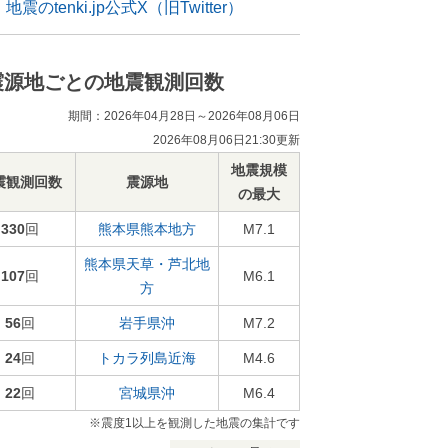
地震のtenki.jp公式X（旧Twitter）
震源地ごとの地震観測回数
期間：2026年04月28日～2026年08月06日
2026年08月06日21:30更新
地震規模
震観測回数
震源地
の最大
330
回
熊本県熊本地方
M7.1
熊本県天草・芦北地
107
回
M6.1
方
56
回
岩手県沖
M7.2
24
回
トカラ列島近海
M4.6
22
回
宮城県沖
M6.4
※震度1以上を観測した地震の集計です