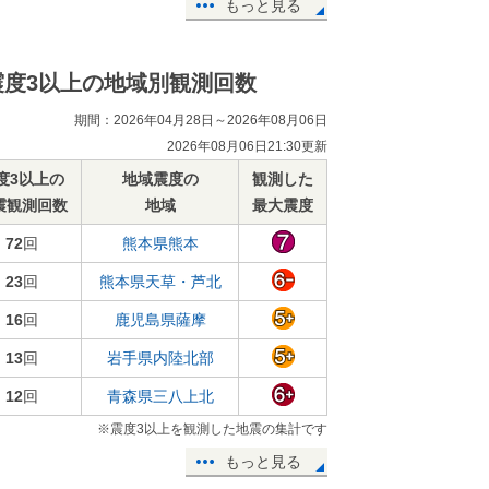
もっと見る
震度3以上の地域別観測回数
期間：2026年04月28日～2026年08月06日
2026年08月06日21:30更新
度3以上の
地域震度の
観測した
震観測回数
地域
最大震度
72
回
熊本県熊本
23
回
熊本県天草・芦北
16
回
鹿児島県薩摩
13
回
岩手県内陸北部
12
回
青森県三八上北
※震度3以上を観測した地震の集計です
もっと見る