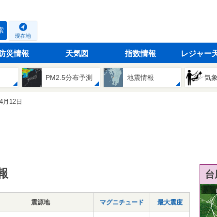
索
現在地
防災情報
天気図
指数情報
レジャー
PM2.5分布予測
地震情報
気
04月12日
報
台
震源地
マグニチュード
最大震度