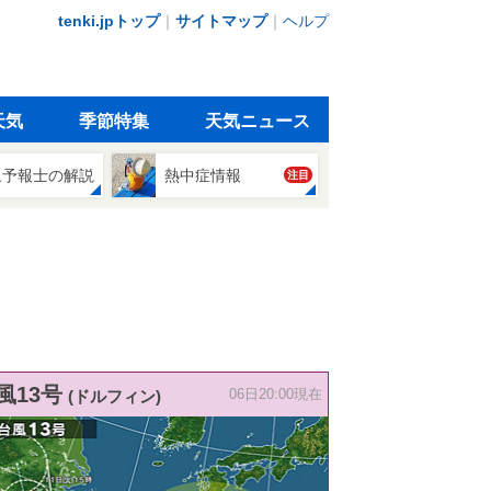
tenki.jpトップ
｜
サイトマップ
｜
ヘルプ
天気
季節特集
天気ニュース
象予報士の解説
熱中症情報
注目
風13号
(ドルフィン)
06日20:00現在