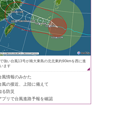
で強い台風13号が南大東島の北北東約90kmを西に進
います
台風情報のみかた
台風の接近、上陸に備えて
知る防災
アプリで台風進路予報を確認