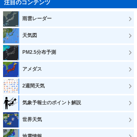
注目のコンテンツ
雨雲レーダー
天気図
PM2.5分布予測
アメダス
2週間天気
気象予報士のポイント解説
世界天気
地震情報