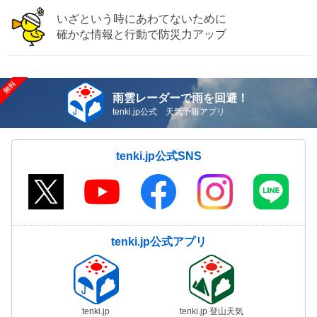
いざという時にあわてないために
確かな情報と行動で防災力アップ
雨雲レーダーで雨を回避！
tenki.jp公式 天気予報アプリ
tenki.jp公式SNS
tenki.jp公式アプリ
tenki.jp
tenki.jp 登山天気