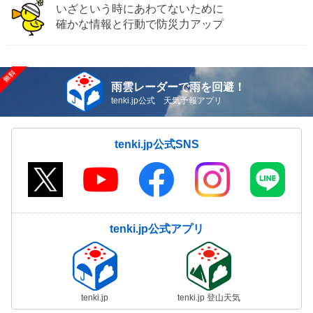
いざという時にあわてないために
確かな情報と行動で防災力アップ
雨雲レーダーで雨を回避！
tenki.jp公式 天気予報アプリ
tenki.jp公式SNS
tenki.jp公式アプリ
tenki.jp
tenki.jp 登山天気