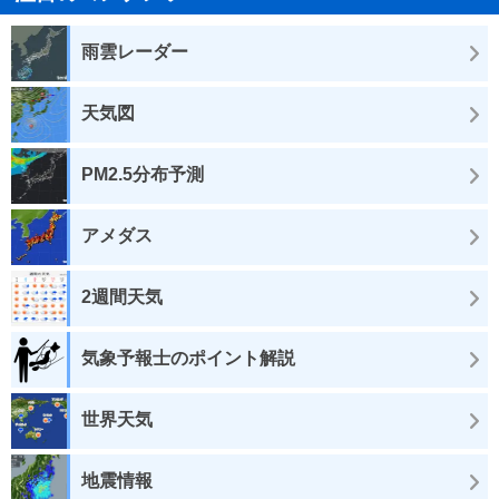
雨雲レーダー
天気図
PM2.5分布予測
アメダス
2週間天気
気象予報士のポイント解説
世界天気
地震情報