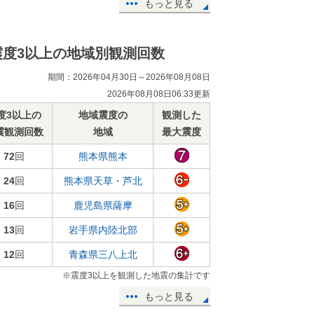
もっと見る
震度3以上の地域別観測回数
期間：2026年04月30日～2026年08月08日
2026年08月08日06:33更新
度3以上の
地域震度の
観測した
震観測回数
地域
最大震度
72
回
熊本県熊本
24
回
熊本県天草・芦北
16
回
鹿児島県薩摩
13
回
岩手県内陸北部
12
回
青森県三八上北
※震度3以上を観測した地震の集計です
もっと見る