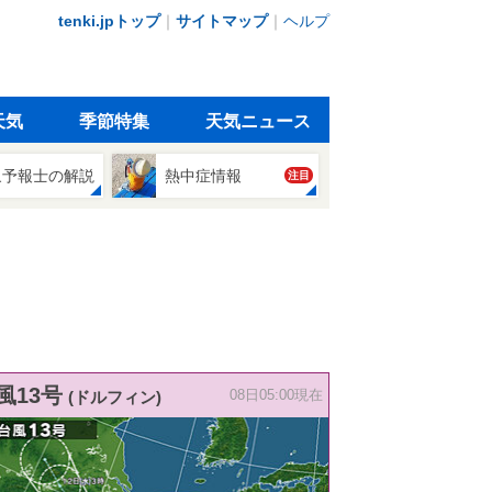
tenki.jpトップ
｜
サイトマップ
｜
ヘルプ
天気
季節特集
天気ニュース
象予報士の解説
熱中症情報
注目
風13号
(ドルフィン)
08日05:00現在