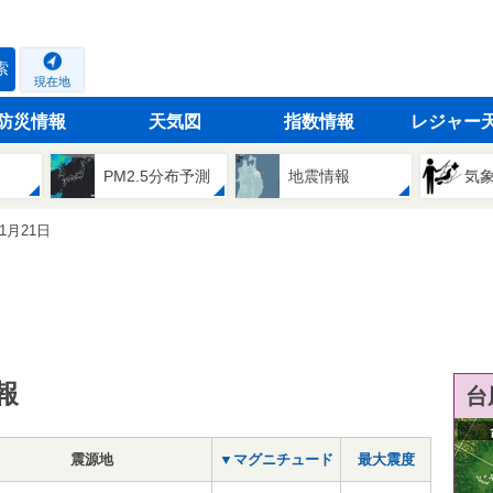
索
現在地
防災情報
天気図
指数情報
レジャー
PM2.5分布予測
地震情報
気
01月21日
報
台
震源地
▼マグニチュード
最大震度