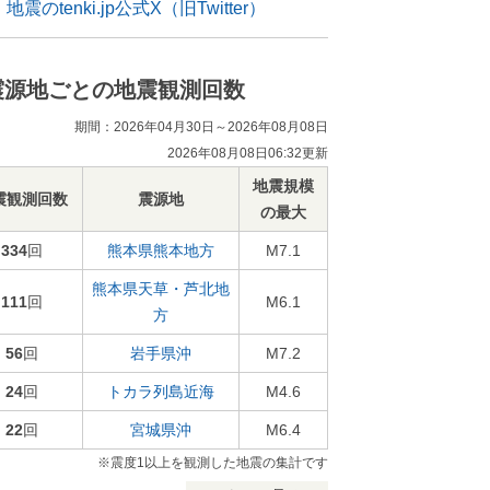
地震のtenki.jp公式X（旧Twitter）
震源地ごとの地震観測回数
期間：2026年04月30日～2026年08月08日
2026年08月08日06:32更新
地震規模
震観測回数
震源地
の最大
334
回
熊本県熊本地方
M7.1
熊本県天草・芦北地
111
回
M6.1
方
56
回
岩手県沖
M7.2
24
回
トカラ列島近海
M4.6
22
回
宮城県沖
M6.4
※震度1以上を観測した地震の集計です