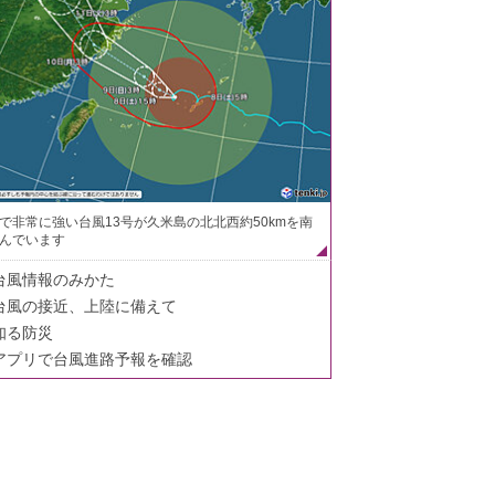
で非常に強い台風13号が久米島の北北西約50kmを南
んでいます
台風情報のみかた
台風の接近、上陸に備えて
知る防災
アプリで台風進路予報を確認