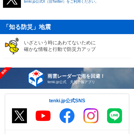
tenki.jp公式X（旧Twitter）をご利用ください。
「知る防災」地震
いざという時にあわてないために
確かな情報と行動で防災力アップ
雨雲レーダーで雨を回避！
tenki.jp公式 天気予報アプリ
tenki.jp公式SNS