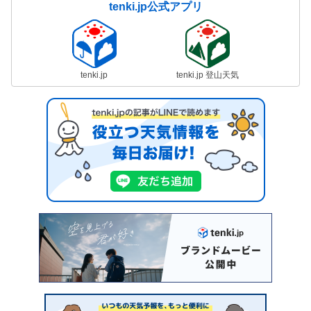
tenki.jp公式アプリ
tenki.jp
tenki.jp 登山天気