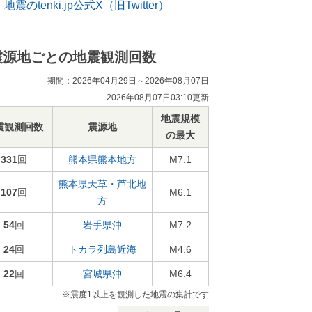
地震のtenki.jp公式X（旧Twitter）
震源地ごとの地震観測回数
期間：2026年04月29日～2026年08月07日
2026年08月07日03:10更新
地震規模
震観測回数
震源地
の最大
331
回
熊本県熊本地方
M7.1
熊本県天草・芦北地
107
回
M6.1
方
54
回
岩手県沖
M7.2
24
回
トカラ列島近海
M4.6
22
回
宮城県沖
M6.4
※震度1以上を観測した地震の集計です