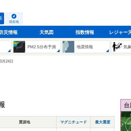
索
現在地
防災情報
天気図
指数情報
レジャー
PM2.5分布予測
地震情報
気
10月24日
報
台
震源地
マグニチュード
最大震度