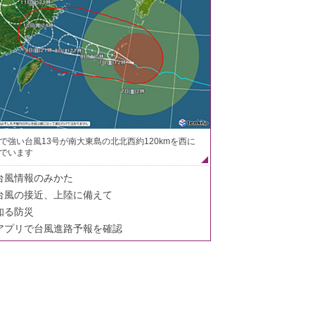
で強い台風13号が南大東島の北北西約120kmを西に
でいます
台風情報のみかた
台風の接近、上陸に備えて
知る防災
アプリで台風進路予報を確認