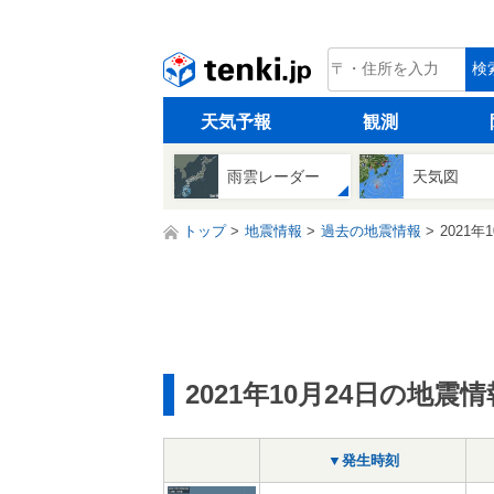
tenki.jp
検
天気予報
観測
雨雲レーダー
天気図
トップ
地震情報
過去の地震情報
2021年
2021年10月24日の地震情
▼発生時刻