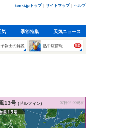
tenki.jpトップ
｜
サイトマップ
｜
ヘルプ
天気
季節特集
天気ニュース
象予報士の解説
熱中症情報
注目
風13号
(ドルフィン)
07日02:00現在