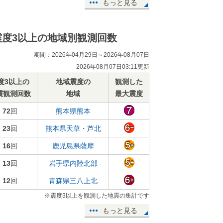
もっと見る
震度3以上の地域別観測回数
期間：2026年04月29日～2026年08月07日
2026年08月07日03:11更新
度3以上の
地域震度の
観測した
震観測回数
地域
最大震度
72
回
熊本県熊本
23
回
熊本県天草・芦北
16
回
鹿児島県薩摩
13
回
岩手県内陸北部
12
回
青森県三八上北
※震度3以上を観測した地震の集計です
もっと見る