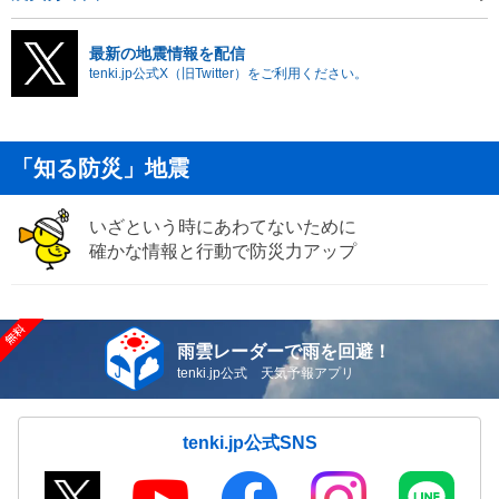
最新の地震情報を配信
tenki.jp公式X（旧Twitter）をご利用ください。
「知る防災」地震
いざという時にあわてないために
確かな情報と行動で防災力アップ
雨雲レーダーで雨を回避！
tenki.jp公式 天気予報アプリ
tenki.jp公式SNS