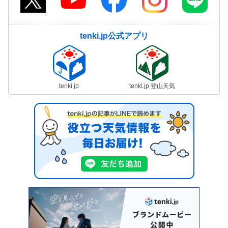
tenki.jp公式アプリ
tenki.jp
tenki.jp 登山天気