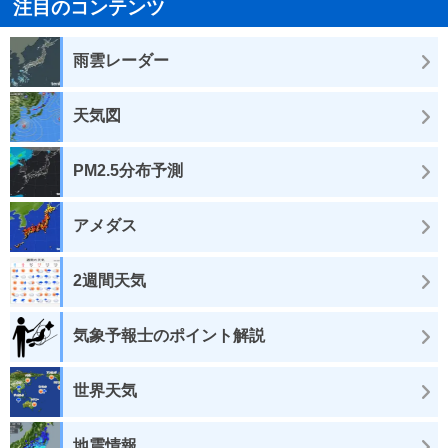
注目のコンテンツ
雨雲レーダー
天気図
PM2.5分布予測
アメダス
2週間天気
気象予報士のポイント解説
世界天気
地震情報