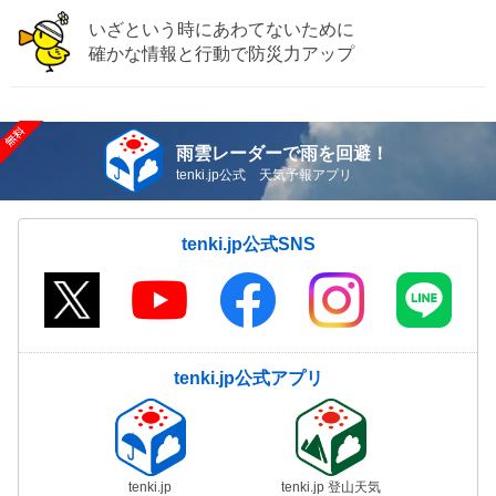
いざという時にあわてないために
確かな情報と行動で防災力アップ
雨雲レーダーで雨を回避！
tenki.jp公式 天気予報アプリ
tenki.jp公式SNS
tenki.jp公式アプリ
tenki.jp
tenki.jp 登山天気