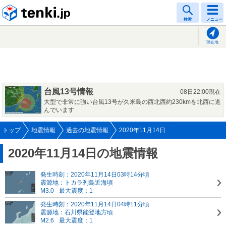
tenki.jp
検索
メニュー
現在地
台風13号情報
08日22:00現在
大型で非常に強い台風13号が久米島の西北西約230kmを北西に進
んでいます
トップ
地震情報
過去の地震情報
2020年11月14日
2020年11月14日の地震情報
発生時刻：2020年11月14日03時14分頃
震源地：トカラ列島近海頃
M3.0
最大震度：1
発生時刻：2020年11月14日04時11分頃
震源地：石川県能登地方頃
M2.6
最大震度：1