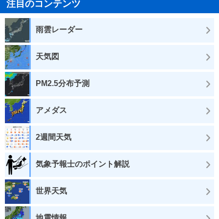
注目のコンテンツ
雨雲レーダー
天気図
PM2.5分布予測
アメダス
2週間天気
気象予報士のポイント解説
世界天気
地震情報