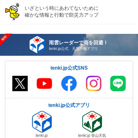
いざという時にあわてないために
確かな情報と行動で防災力アップ
雨雲レーダーで雨を回避！
tenki.jp公式 天気予報アプリ
tenki.jp公式SNS
tenki.jp公式アプリ
tenki.jp
tenki.jp 登山天気