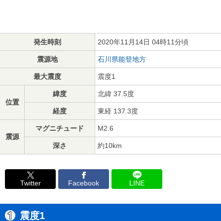
発生時刻
2020年11月14日 04時11分頃
震源地
石川県能登地方
最大震度
震度1
緯度
北緯 37.5度
位置
経度
東経 137.3度
マグニチュード
M2.6
震源
深さ
約10km
Twitter
Facebook
LINE
震度1