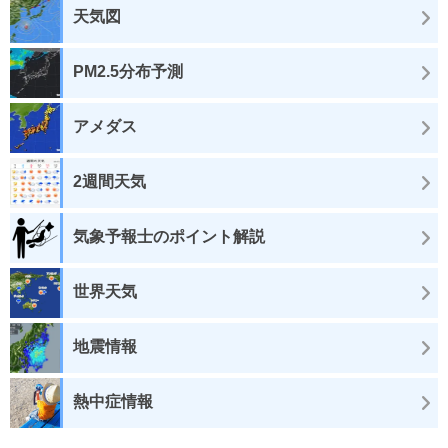
天気図
PM2.5分布予測
アメダス
2週間天気
気象予報士のポイント解説
世界天気
地震情報
熱中症情報