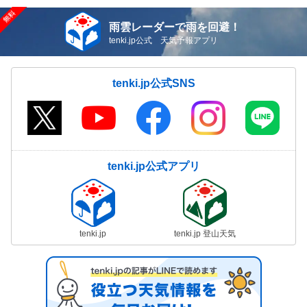
雨雲レーダーで雨を回避！
tenki.jp公式 天気予報アプリ
tenki.jp公式SNS
tenki.jp公式アプリ
tenki.jp
tenki.jp 登山天気