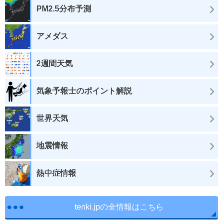
PM2.5分布予測
アメダス
2週間天気
気象予報士のポイント解説
世界天気
地震情報
熱中症情報
tenki.jpの全情報はこちら