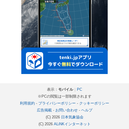
表示：
モバイル
｜
PC
※PCの閲覧は一部制限されます
利用規約
-
プライバシーポリシー
-
クッキーポリシー
広告掲載
-
お問い合わせ
-
ヘルプ
(C) 2026
日本気象協会
(C) 2026
ALiNKインターネット