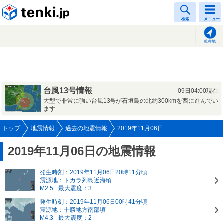
tenki.jp
検索
メニュー
現在地
台風13号情報
09日04:00現在
大型で非常に強い台風13号が石垣島の北約300kmを西に進んでい
ます
トップ
地震情報
過去の地震情報
2019年11月06日
2019年11月06日の地震情報
発生時刻：2019年11月06日20時11分頃
震源地：トカラ列島近海頃
M2.5
最大震度：3
発生時刻：2019年11月06日00時41分頃
震源地：十勝地方南部頃
M4.3
最大震度：2