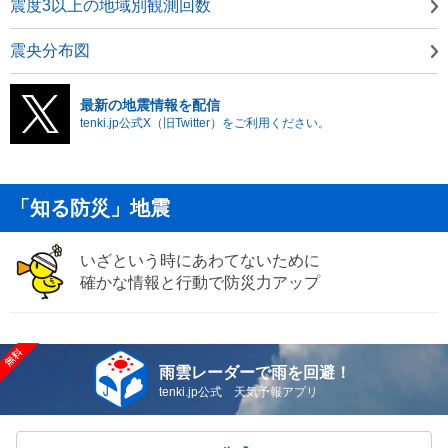
震度3以上の地域別観測回数
震央分布図
最新の地震情報を配信
tenki.jp公式X（旧Twitter）をご利用ください。
「知る防災」地震
いざという時にあわてないために
確かな情報と行動で防災力アップ
雨雲レーダーで雨を回避！
tenki.jp公式 天気予報アプリ