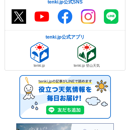
tenki.jp公式SNS
tenki.jp公式アプリ
tenki.jp
tenki.jp 登山天気