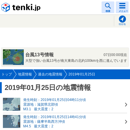
tenki.jp
検索
メニュー
現在地
台風13号情報
07日00:00現在
大型で強い台風13号が南大東島の北約100kmを西に進んでいます
トップ
地震情報
過去の地震情報
2019年01月25日
2019年01月25日の地震情報
発生時刻：2019年01月25日04時11分頃
震源地：滋賀県北部頃
M3.1
最大震度：2
発生時刻：2019年01月25日14時41分頃
震源地：薩摩半島西方沖頃
M4.5
最大震度：2