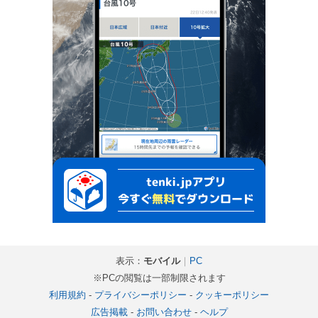
表示：
モバイル
｜
PC
※PCの閲覧は一部制限されます
利用規約
-
プライバシーポリシー
-
クッキーポリシー
広告掲載
-
お問い合わせ
-
ヘルプ