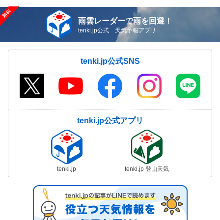
雨雲レーダーで雨を回避！
tenki.jp公式 天気予報アプリ
tenki.jp公式SNS
tenki.jp公式アプリ
tenki.jp
tenki.jp 登山天気