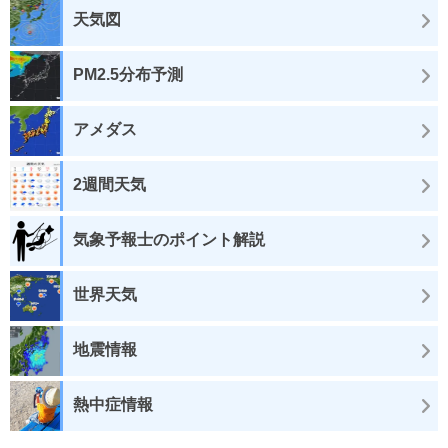
天気図
PM2.5分布予測
アメダス
2週間天気
気象予報士のポイント解説
世界天気
地震情報
熱中症情報