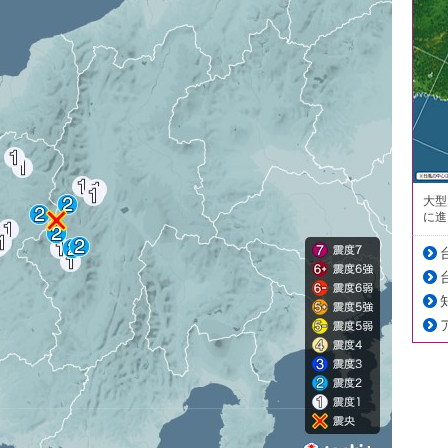
大型
に進