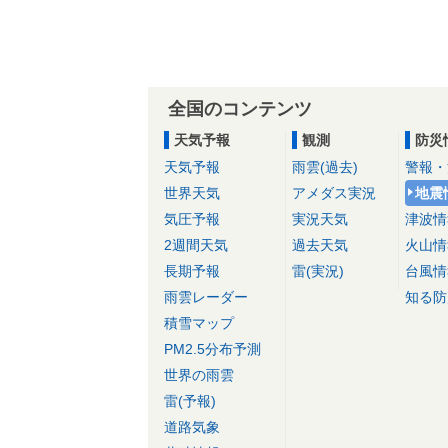
全国のコンテンツ
天気予報
観測
防災
天気予報
雨雲(過去)
警報・
世界天気
アメダス実況
地震
気圧予報
実況天気
津波情
2週間天気
過去天気
火山情
長期予報
雷(実況)
台風情
雨雲レーダー
知る防
積雪マップ
PM2.5分布予測
世界の雨雲
雷(予報)
道路気象