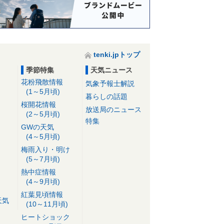
tenki.jpトップ
季節特集
天気ニュース
花粉飛散情報
気象予報士解説
(1～5月頃)
暮らしの話題
桜開花情報
放送局のニュース
(2～5月頃)
特集
GWの天気
(4～5月頃)
梅雨入り・明け
(5～7月頃)
熱中症情報
(4～9月頃)
紅葉見頃情報
天気
(10～11月頃)
ヒートショック