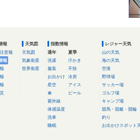
情報
天気図
指数情報
レジャー天気
注意報
天気図
通年
夏季
山の天気
情報
気象衛星
洗濯
汗かき
海の天気
報
世界衛星
服装
不快
空港
報
お出かけ
冷房
野球場
報
星空
アイス
サッカー場
災
傘
ビール
ゴルフ場
紫外線
キャンプ場
体感温度
競馬・競艇・競輪
洗車
釣り
睡眠
お出かけスポット