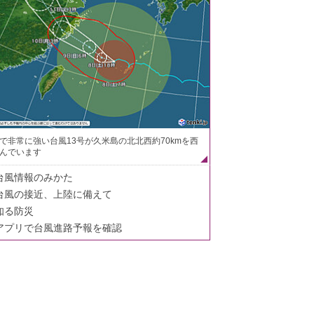
で非常に強い台風13号が久米島の北北西約70kmを西
んでいます
台風情報のみかた
台風の接近、上陸に備えて
知る防災
アプリで台風進路予報を確認