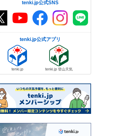
tenki.jp公式SNS
tenki.jp公式アプリ
tenki.jp
tenki.jp 登山天気