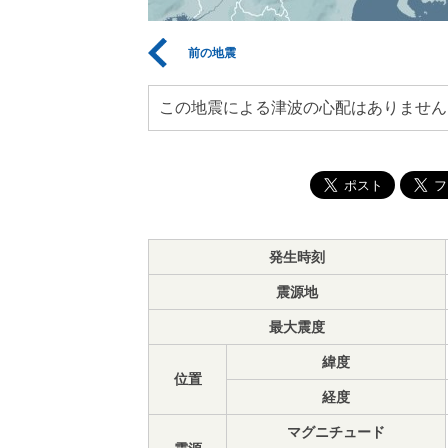
前の地震
この地震による津波の心配はありません
発生時刻
震源地
最大震度
緯度
位置
経度
マグニチュード