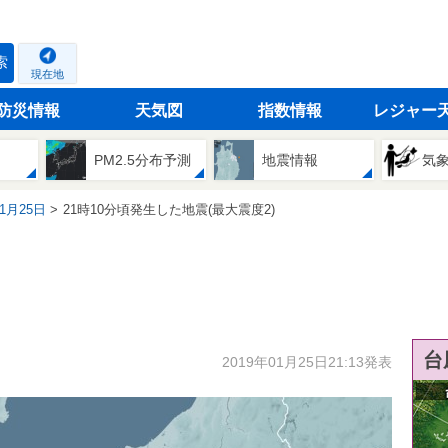
索
現在地
防災情報
天気図
指数情報
レジャー
PM2.5分布予測
地震情報
気
01月25日
21時10分頃発生した地震(最大震度2)
台
2019年01月25日21:13発表