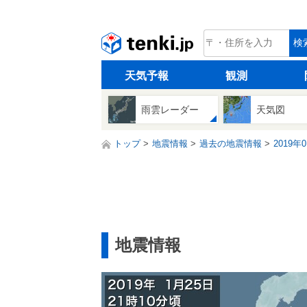
tenki.jp
検
天気予報
観測
雨雲レーダー
天気図
トップ
地震情報
過去の地震情報
2019年
地震情報