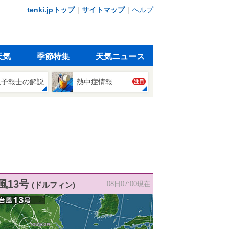
tenki.jpトップ
｜
サイトマップ
｜
ヘルプ
天気
季節特集
天気ニュース
象予報士の解説
熱中症情報
注目
風13号
(ドルフィン)
08日07:00現在