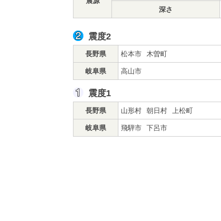
震源
深さ
震度2
長野県
松本市
木曽町
岐阜県
高山市
震度1
長野県
山形村
朝日村
上松町
岐阜県
飛騨市
下呂市