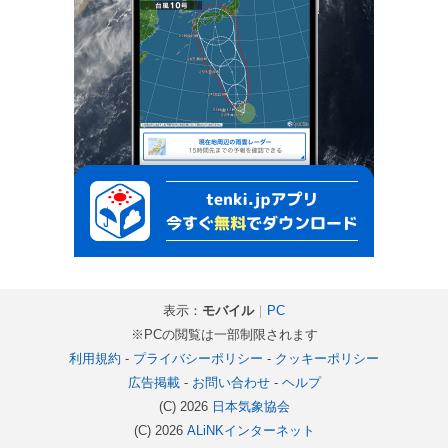
表示：
モバイル
｜
PC
※PCの閲覧は一部制限されます
利用規約
-
プライバシーポリシー
-
クッキーポリシー
広告掲載
-
お問い合わせ
-
ヘルプ
(C) 2026
日本気象協会
(C) 2026
ALiNKインターネット