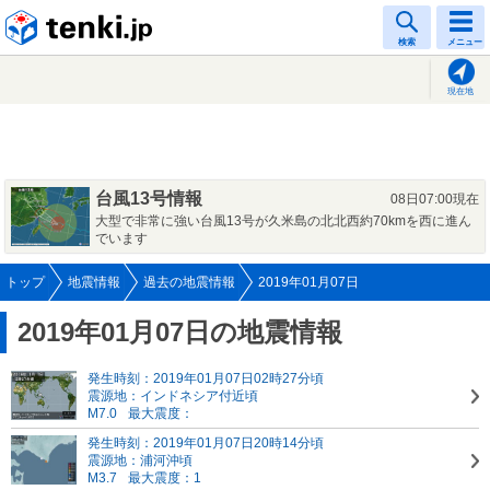
tenki.jp
検索
メニュー
現在地
台風13号情報
08日07:00現在
大型で非常に強い台風13号が久米島の北北西約70kmを西に進ん
でいます
トップ
地震情報
過去の地震情報
2019年01月07日
2019年01月07日の地震情報
発生時刻：2019年01月07日02時27分頃
震源地：インドネシア付近頃
M7.0
最大震度：
発生時刻：2019年01月07日20時14分頃
震源地：浦河沖頃
M3.7
最大震度：1