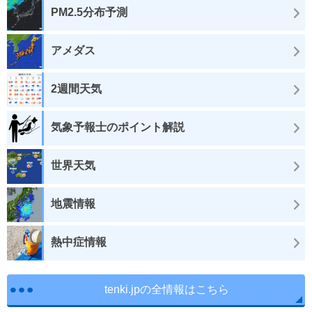
PM2.5分布予測
アメダス
2週間天気
気象予報士のポイント解説
世界天気
地震情報
熱中症情報
tenki.jpの全情報はこちら