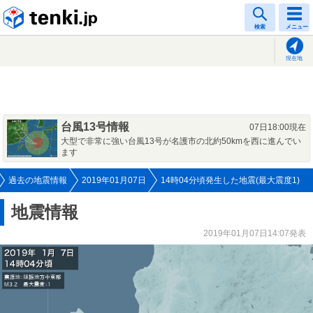
tenki.jp
検索
メニュー
現在地
台風13号情報
07日18:00現在
大型で非常に強い台風13号が名護市の北約50kmを西に進んでい
ます
過去の地震情報
2019年01月07日
14時04分頃発生した地震(最大震度1)
地震情報
2019年01月07日14:07発表