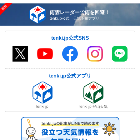
雨雲レーダーで雨を回避！
tenki.jp公式 天気予報アプリ
tenki.jp公式SNS
tenki.jp公式アプリ
tenki.jp
tenki.jp 登山天気