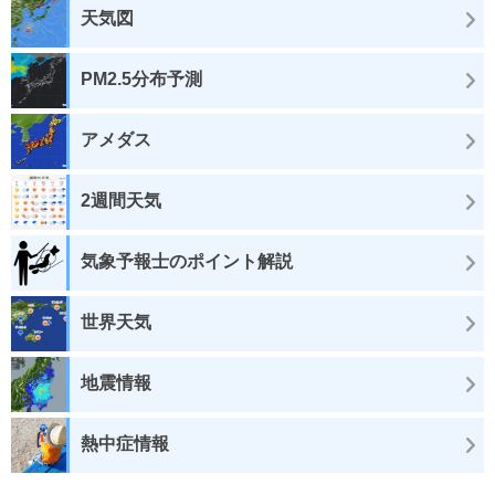
天気図
PM2.5分布予測
アメダス
2週間天気
気象予報士のポイント解説
世界天気
地震情報
熱中症情報