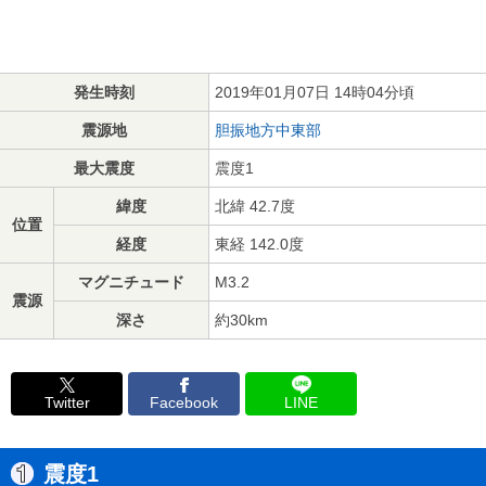
発生時刻
2019年01月07日 14時04分頃
震源地
胆振地方中東部
最大震度
震度1
緯度
北緯 42.7度
位置
経度
東経 142.0度
マグニチュード
M3.2
震源
深さ
約30km
Twitter
Facebook
LINE
震度1