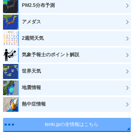
PM2.5分布予測
アメダス
2週間天気
気象予報士のポイント解説
世界天気
地震情報
熱中症情報
tenki.jpの全情報はこちら