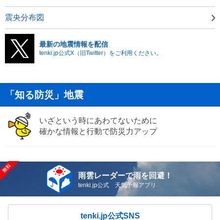
震央分布図
最新の地震情報を配信
tenki.jp公式X（旧Twitter）をご利用ください。
「知る防災」地震
いざという時にあわてないために
確かな情報と行動で防災力アップ
雨雲レーダーで雨を回避！
tenki.jp公式 天気予報アプリ
tenki.jp公式SNS