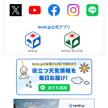
tenki.jp公式アプリ
tenki.jp
tenki.jp 登山天気