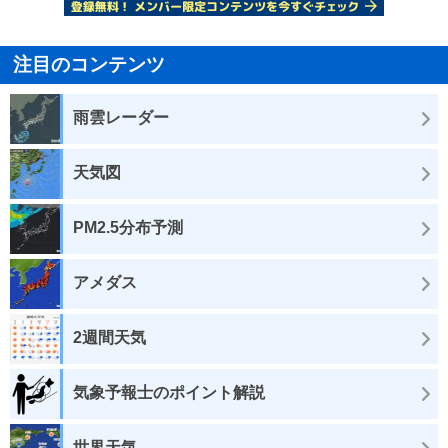
注目のコンテンツ
雨雲レーダー
天気図
PM2.5分布予測
アメダス
2週間天気
気象予報士のポイント解説
世界天気