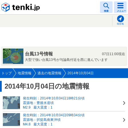
tenki.jp
検索
メニュー
現在地
台風13号情報
07日11:00現在
大型で強い台風13号が与論島付近を西に進んでいます
トップ
地震情報
過去の地震情報
2014年10月04日
2014年10月04日の地震情報
発生時刻：2014年10月04日18時21分頃
震源地：豊後水道頃
M2.9
最大震度：1
発生時刻：2014年10月04日09時34分頃
震源地：択捉島南東沖頃
M4.8
最大震度：1