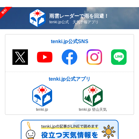
雨雲レーダーで雨を回避！
tenki.jp公式 天気予報アプリ
tenki.jp公式SNS
tenki.jp公式アプリ
tenki.jp
tenki.jp 登山天気