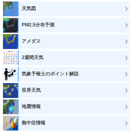
天気図
PM2.5分布予測
アメダス
2週間天気
気象予報士のポイント解説
世界天気
地震情報
熱中症情報