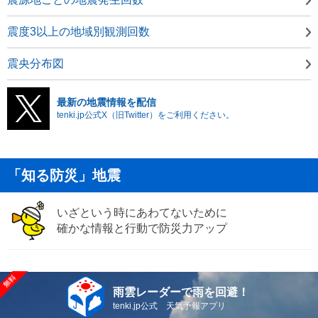
震度3以上の地域別観測回数
震央分布図
最新の地震情報を配信
tenki.jp公式X（旧Twitter）をご利用ください。
「知る防災」地震
いざという時にあわてないために
確かな情報と行動で防災力アップ
雨雲レーダーで雨を回避！
tenki.jp公式 天気予報アプリ