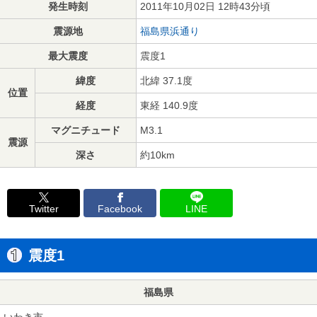
発生時刻
2011年10月02日 12時43分頃
震源地
福島県浜通り
最大震度
震度1
緯度
北緯 37.1度
位置
経度
東経 140.9度
マグニチュード
M3.1
震源
深さ
約10km
Twitter
Facebook
LINE
震度1
福島県
いわき市