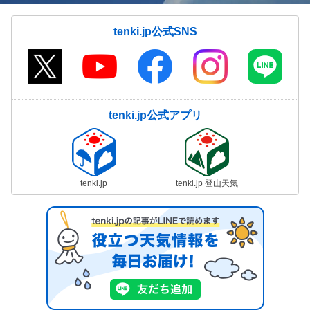
tenki.jp公式SNS
tenki.jp公式アプリ
tenki.jp
tenki.jp 登山天気