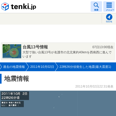
tenki.jp
検索
メニュー
現在地
台風13号情報
07日13:00現在
大型で強い台風13号が名護市の北北東約40kmを西南西に進んで
います
過去の地震情報
2011年10月02日
22時26分頃発生した地震(最大震度1)
地震情報
2011年10月02日22:31発表