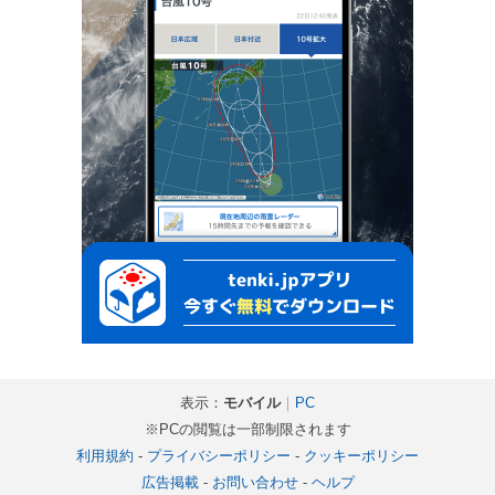
表示：
モバイル
｜
PC
※PCの閲覧は一部制限されます
利用規約
-
プライバシーポリシー
-
クッキーポリシー
広告掲載
-
お問い合わせ
-
ヘルプ