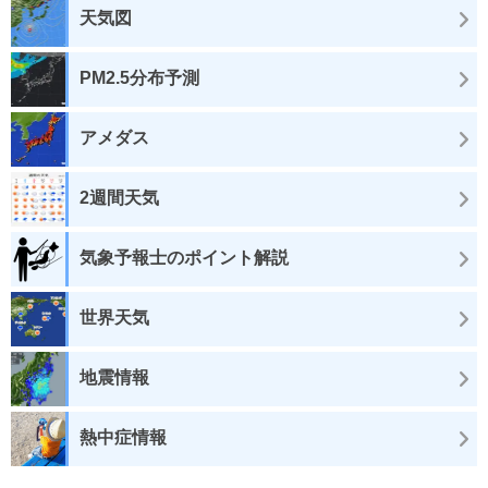
天気図
PM2.5分布予測
アメダス
2週間天気
気象予報士のポイント解説
世界天気
地震情報
熱中症情報