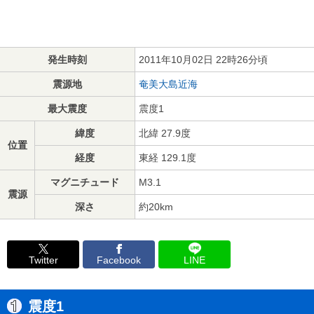
発生時刻
2011年10月02日 22時26分頃
震源地
奄美大島近海
最大震度
震度1
緯度
北緯 27.9度
位置
経度
東経 129.1度
マグニチュード
M3.1
震源
深さ
約20km
Twitter
Facebook
LINE
震度1