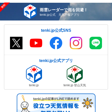
雨雲レーダーで雨を回避！
tenki.jp公式 天気予報アプリ
tenki.jp公式SNS
tenki.jp公式アプリ
tenki.jp
tenki.jp 登山天気