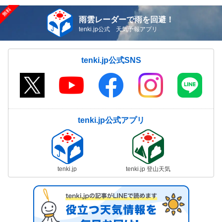
雨雲レーダーで雨を回避！
tenki.jp公式 天気予報アプリ
tenki.jp公式SNS
tenki.jp公式アプリ
tenki.jp
tenki.jp 登山天気