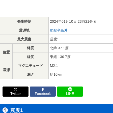
発生時刻
2024年01月10日 23時21分頃
震源地
能登半島沖
最大震度
震度1
緯度
北緯 37.1度
位置
経度
東経 136.7度
マグニチュード
M2.1
震源
深さ
約10km
Twitter
Facebook
LINE
震度1