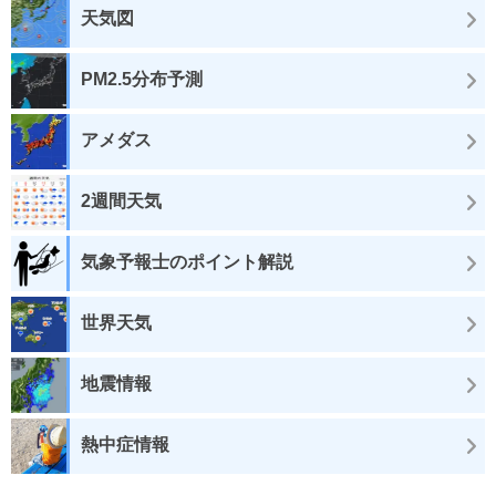
天気図
PM2.5分布予測
アメダス
2週間天気
気象予報士のポイント解説
世界天気
地震情報
熱中症情報