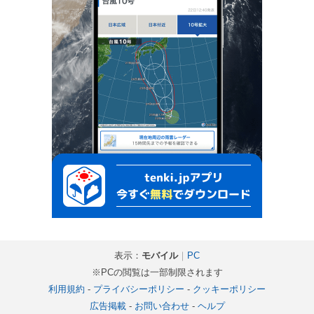
表示：
モバイル
｜
PC
※PCの閲覧は一部制限されます
利用規約
-
プライバシーポリシー
-
クッキーポリシー
広告掲載
-
お問い合わせ
-
ヘルプ