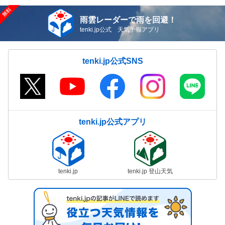
雨雲レーダーで雨を回避！
tenki.jp公式 天気予報アプリ
tenki.jp公式SNS
tenki.jp公式アプリ
tenki.jp
tenki.jp 登山天気