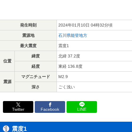
発生時刻
2024年01月10日 04時32分頃
震源地
石川県能登地方
最大震度
震度1
緯度
北緯 37.2度
位置
経度
東経 136.8度
マグニチュード
M2.9
震源
深さ
ごく浅い
Twitter
Facebook
LINE
震度1