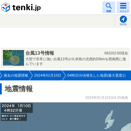
tenki.jp
検索
メニュー
現在地
台風13号情報
08日02:00現在
大型で非常に強い台風13号が久米島の北西約50kmを西南西に進
んでいます
過去の地震情報
2024年01月10日
04時32分頃発生した地震(最大震度1)
地震情報
2024年01月10日04:35発表