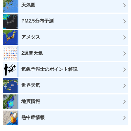
天気図
PM2.5分布予測
アメダス
2週間天気
気象予報士のポイント解説
世界天気
地震情報
熱中症情報