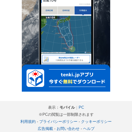
表示：
モバイル
｜
PC
※PCの閲覧は一部制限されます
利用規約
-
プライバシーポリシー
-
クッキーポリシー
広告掲載
-
お問い合わせ
-
ヘルプ