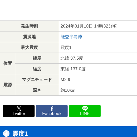
発生時刻
2024年01月10日 14時32分頃
震源地
能登半島沖
最大震度
震度1
緯度
北緯 37.5度
位置
経度
東経 137.0度
マグニチュード
M2.9
震源
深さ
約10km
Twitter
Facebook
LINE
震度1