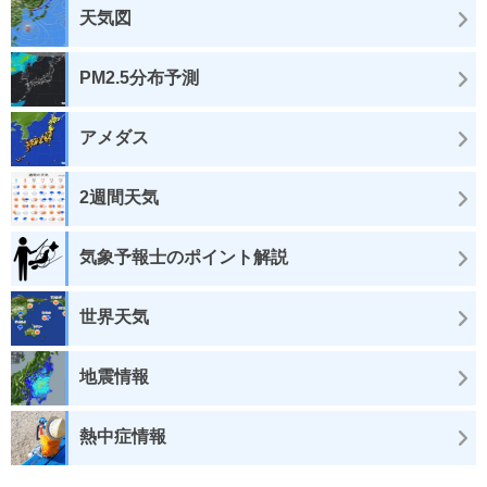
天気図
PM2.5分布予測
アメダス
2週間天気
気象予報士のポイント解説
世界天気
地震情報
熱中症情報