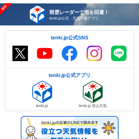
雨雲レーダーで雨を回避！
tenki.jp公式 天気予報アプリ
tenki.jp公式SNS
tenki.jp公式アプリ
tenki.jp
tenki.jp 登山天気