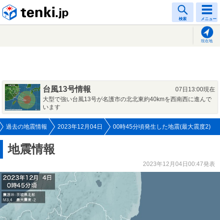
tenki.jp
検索
メニュー
現在地
台風13号情報
07日13:00現在
大型で強い台風13号が名護市の北北東約40kmを西南西に進んで
います
過去の地震情報
2023年12月04日
00時45分頃発生した地震(最大震度2)
地震情報
2023年12月04日00:47発表