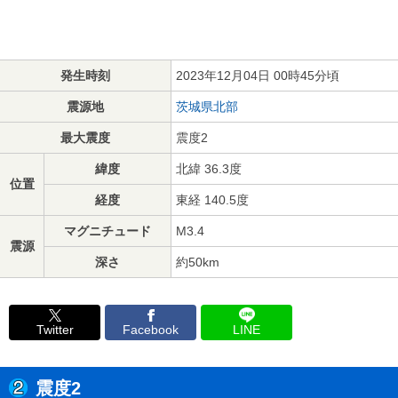
発生時刻
2023年12月04日 00時45分頃
震源地
茨城県北部
最大震度
震度2
緯度
北緯 36.3度
位置
経度
東経 140.5度
マグニチュード
M3.4
震源
深さ
約50km
Twitter
Facebook
LINE
震度2