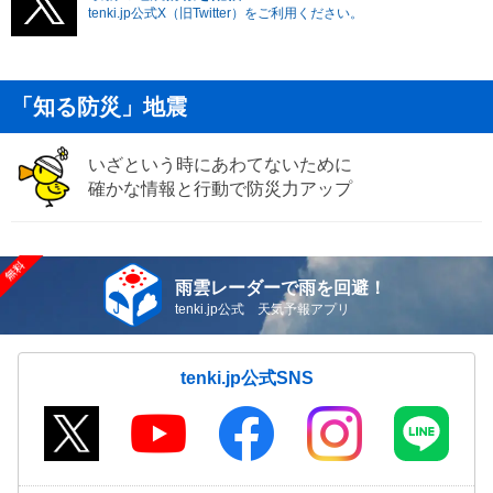
tenki.jp公式X（旧Twitter）をご利用ください。
「知る防災」地震
いざという時にあわてないために
確かな情報と行動で防災力アップ
雨雲レーダーで雨を回避！
tenki.jp公式 天気予報アプリ
tenki.jp公式SNS