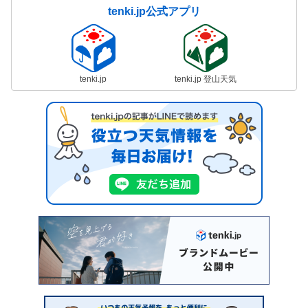
tenki.jp公式アプリ
tenki.jp
tenki.jp 登山天気