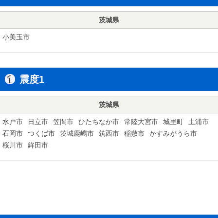
茨城県
小美玉市
震度1
茨城県
水戸市
日立市
笠間市
ひたちなか市
常陸大宮市
城里町
土浦市
石岡市
つくば市
茨城鹿嶋市
筑西市
稲敷市
かすみがうら市
桜川市
鉾田市