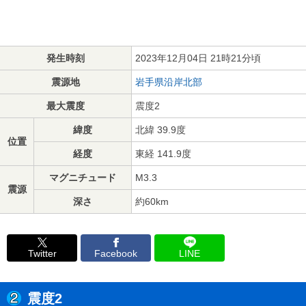
発生時刻
2023年12月04日 21時21分頃
震源地
岩手県沿岸北部
最大震度
震度2
緯度
北緯 39.9度
位置
経度
東経 141.9度
マグニチュード
M3.3
震源
深さ
約60km
Twitter
Facebook
LINE
震度2