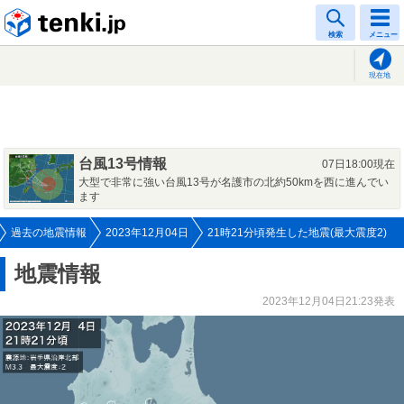
tenki.jp
検索
メニュー
現在地
台風13号情報
07日18:00現在
大型で非常に強い台風13号が名護市の北約50kmを西に進んでい
ます
過去の地震情報
2023年12月04日
21時21分頃発生した地震(最大震度2)
地震情報
2023年12月04日21:23発表