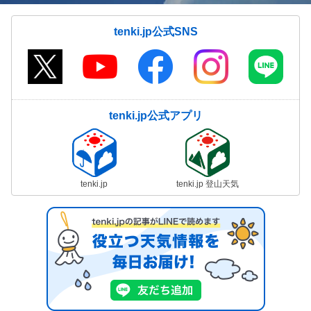
tenki.jp公式SNS
tenki.jp公式アプリ
tenki.jp
tenki.jp 登山天気