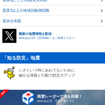
震度3以上の地域別観測回数
震央分布図
最新の地震情報を配信
tenki.jp公式X（旧Twitter）をご利用ください。
「知る防災」地震
いざという時にあわてないために
確かな情報と行動で防災力アップ
雨雲レーダーで雨を回避！
tenki.jp公式 天気予報アプリ