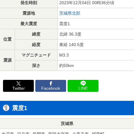
発生時刻
2023年12月04日 00時36分頃
震源地
茨城県北部
最大震度
震度1
緯度
北緯 36.3度
位置
経度
東経 140.5度
マグニチュード
M3.3
震源
深さ
約50km
Twitter
Facebook
LINE
震度1
茨城県
水戸市
日立市
笠間市
常陸大宮市
小美玉市
城里町