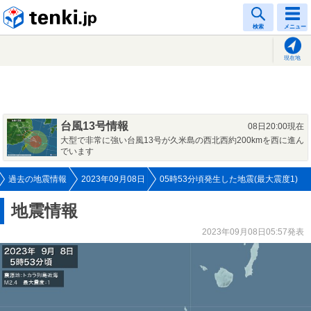
tenki.jp
検索
メニュー
現在地
台風13号情報
08日20:00現在
大型で非常に強い台風13号が久米島の西北西約200kmを西に進ん
でいます
過去の地震情報
2023年09月08日
05時53分頃発生した地震(最大震度1)
地震情報
2023年09月08日05:57発表