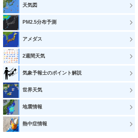
天気図
PM2.5分布予測
アメダス
2週間天気
気象予報士のポイント解説
世界天気
地震情報
熱中症情報