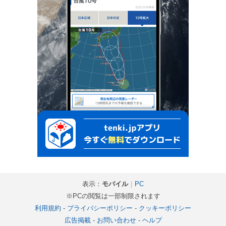
表示：
モバイル
｜
PC
※PCの閲覧は一部制限されます
利用規約
-
プライバシーポリシー
-
クッキーポリシー
広告掲載
-
お問い合わせ
-
ヘルプ