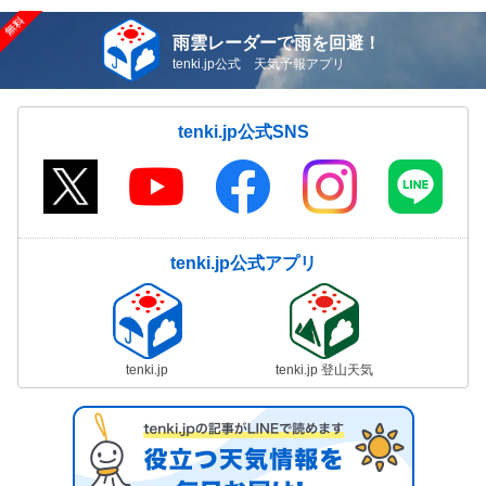
雨雲レーダーで雨を回避！
tenki.jp公式 天気予報アプリ
tenki.jp公式SNS
tenki.jp公式アプリ
tenki.jp
tenki.jp 登山天気