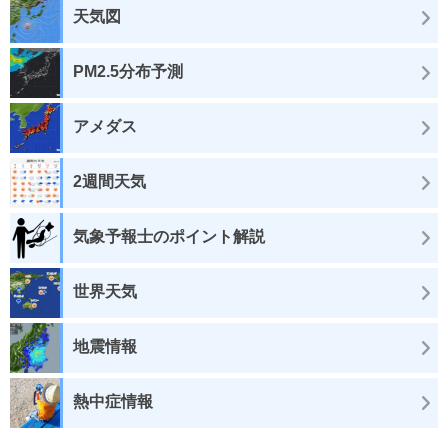
天気図
PM2.5分布予測
アメダス
2週間天気
気象予報士のポイント解説
世界天気
地震情報
熱中症情報