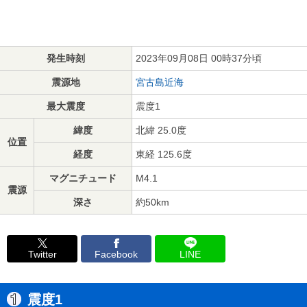
発生時刻
2023年09月08日 00時37分頃
震源地
宮古島近海
最大震度
震度1
緯度
北緯 25.0度
位置
経度
東経 125.6度
マグニチュード
M4.1
震源
深さ
約50km
Twitter
Facebook
LINE
震度1