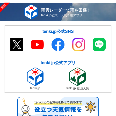
雨雲レーダーで雨を回避！
tenki.jp公式 天気予報アプリ
tenki.jp公式SNS
tenki.jp公式アプリ
tenki.jp
tenki.jp 登山天気