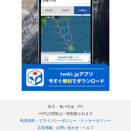
表示：
モバイル
｜
PC
※PCの閲覧は一部制限されます
利用規約
-
プライバシーポリシー
-
クッキーポリシー
広告掲載
-
お問い合わせ
-
ヘルプ