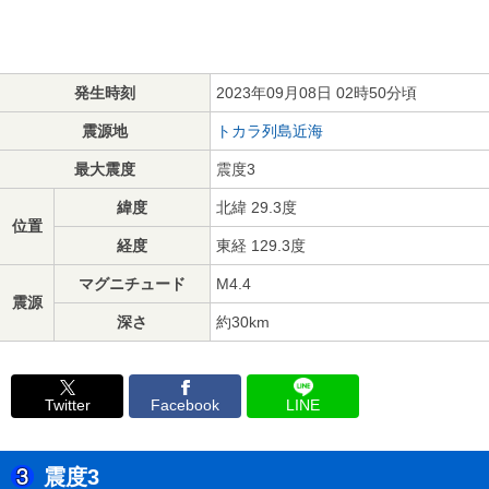
発生時刻
2023年09月08日 02時50分頃
震源地
トカラ列島近海
最大震度
震度3
緯度
北緯 29.3度
位置
経度
東経 129.3度
マグニチュード
M4.4
震源
深さ
約30km
Twitter
Facebook
LINE
震度3