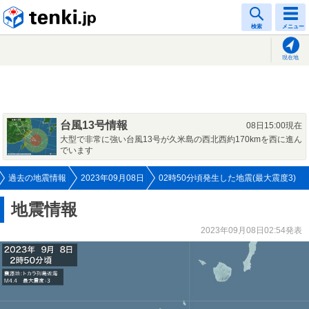
tenki.jp
検索
メニュー
現在地
台風13号情報
08日15:00現在
大型で非常に強い台風13号が久米島の西北西約170kmを西に進ん
でいます
過去の地震情報
2023年09月08日
02時50分頃発生した地震(最大震度3)
地震情報
2023年09月08日02:54発表