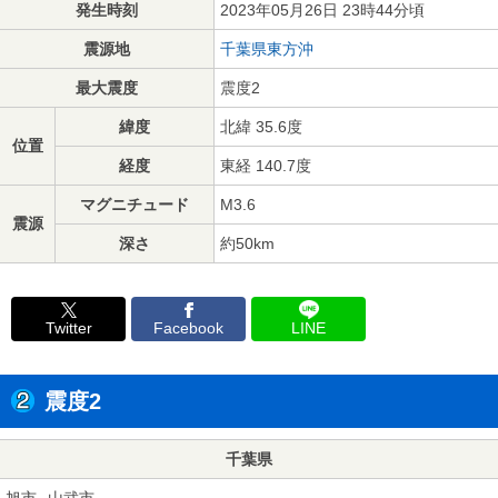
発生時刻
2023年05月26日 23時44分頃
震源地
千葉県東方沖
最大震度
震度2
緯度
北緯 35.6度
位置
経度
東経 140.7度
マグニチュード
M3.6
震源
深さ
約50km
Twitter
Facebook
LINE
震度2
千葉県
旭市
山武市