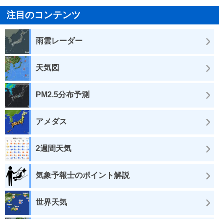
注目のコンテンツ
雨雲レーダー
天気図
PM2.5分布予測
アメダス
2週間天気
気象予報士のポイント解説
世界天気