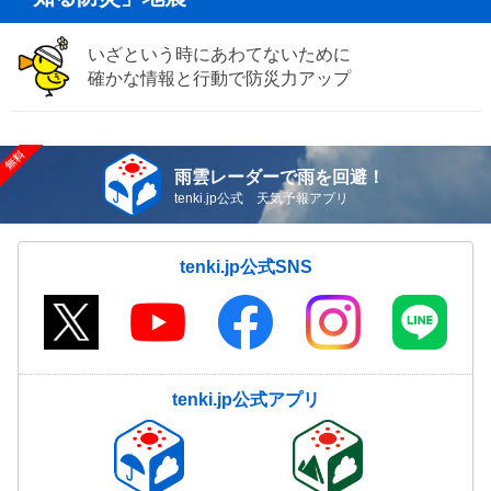
いざという時にあわてないために
確かな情報と行動で防災力アップ
雨雲レーダーで雨を回避！
tenki.jp公式 天気予報アプリ
tenki.jp公式SNS
tenki.jp公式アプリ