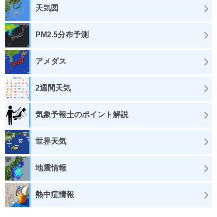
天気図
PM2.5分布予測
アメダス
2週間天気
気象予報士のポイント解説
世界天気
地震情報
熱中症情報