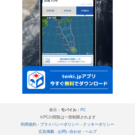
表示：
モバイル
｜
PC
※PCの閲覧は一部制限されます
利用規約
-
プライバシーポリシー
-
クッキーポリシー
広告掲載
-
お問い合わせ
-
ヘルプ