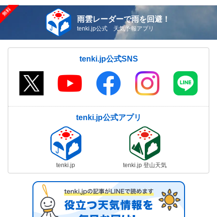
雨雲レーダーで雨を回避！
tenki.jp公式 天気予報アプリ
tenki.jp公式SNS
tenki.jp公式アプリ
tenki.jp
tenki.jp 登山天気