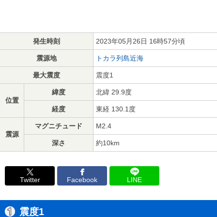
発生時刻
2023年05月26日 16時57分頃
震源地
トカラ列島近海
最大震度
震度1
緯度
北緯 29.9度
位置
経度
東経 130.1度
マグニチュード
M2.4
震源
深さ
約10km
Twitter
Facebook
LINE
震度1