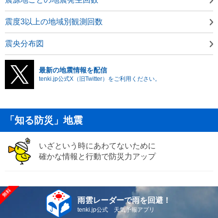
震度3以上の地域別観測回数
震央分布図
最新の地震情報を配信
tenki.jp公式X（旧Twitter）をご利用ください。
「知る防災」地震
いざという時にあわてないために
確かな情報と行動で防災力アップ
雨雲レーダーで雨を回避！
tenki.jp公式 天気予報アプリ