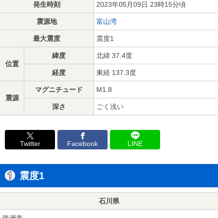
発生時刻
2023年05月09日 23時15分頃
震源地
富山湾
最大震度
震度1
緯度
北緯 37.4度
位置
経度
東経 137.3度
マグニチュード
M1.8
震源
深さ
ごく浅い
Twitter
Facebook
LINE
震度1
石川県
珠洲市