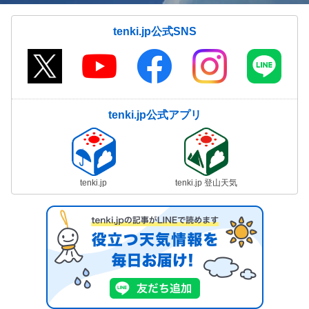
tenki.jp公式SNS
tenki.jp公式アプリ
tenki.jp
tenki.jp 登山天気