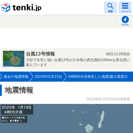
tenki.jp
検索
メニュー
現在地
台風13号情報
08日12:00現在
大型で非常に強い台風13号が久米島の西北西約160kmを西北西に
進んでいます
過去の地震情報
2023年01月15日
04時05分頃発生した地震(最大震度2)
地震情報
2023年01月15日04:09発表