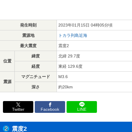
発生時刻
2023年01月15日 04時05分頃
震源地
トカラ列島近海
最大震度
震度2
緯度
北緯 29.7度
位置
経度
東経 129.6度
マグニチュード
M3.6
震源
深さ
約20km
Twitter
Facebook
LINE
震度2