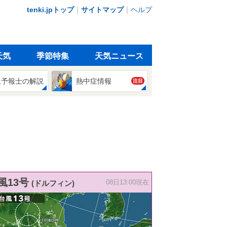
tenki.jpトップ
｜
サイトマップ
｜
ヘルプ
天気
季節特集
天気ニュース
象予報士の解説
熱中症情報
注目
風13号
(ドルフィン)
08日13:00現在