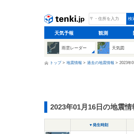
tenki.jp
検
天気予報
観測
雨雲レーダー
天気図
トップ
地震情報
過去の地震情報
2023年
2023年01月16日の地震情
▼発生時刻