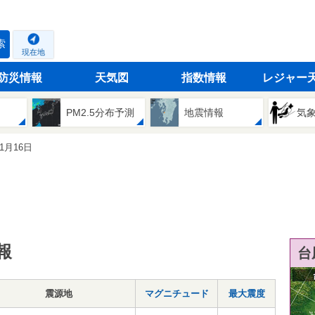
索
現在地
防災情報
天気図
指数情報
レジャー
PM2.5分布予測
地震情報
気
01月16日
報
台
震源地
マグニチュード
最大震度