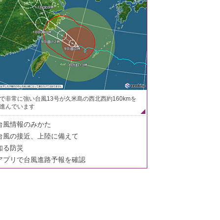
で非常に強い台風13号が久米島の西北西約160kmを
進んでいます
台風情報のみかた
台風の接近、上陸に備えて
知る防災
アプリで台風進路予報を確認