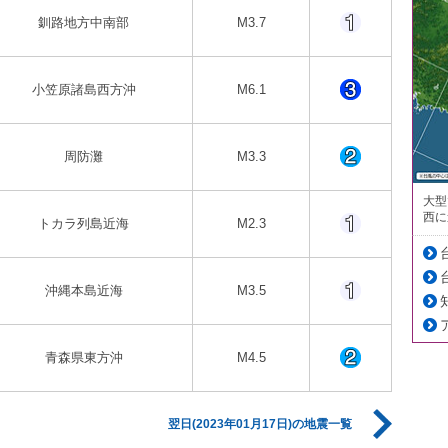
釧路地方中南部
M3.7
小笠原諸島西方沖
M6.1
周防灘
M3.3
大型
西に
トカラ列島近海
M2.3
沖縄本島近海
M3.5
青森県東方沖
M4.5
翌日(2023年01月17日)の地震一覧