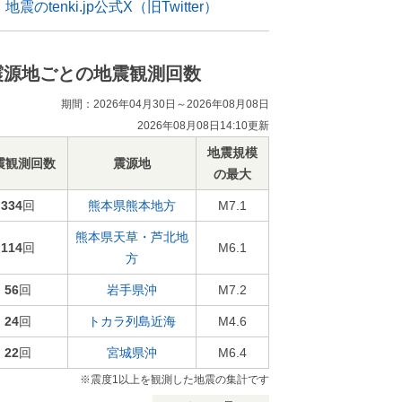
地震のtenki.jp公式X（旧Twitter）
震源地ごとの地震観測回数
期間：2026年04月30日～2026年08月08日
2026年08月08日14:10更新
地震規模
震観測回数
震源地
の最大
334
回
熊本県熊本地方
M7.1
熊本県天草・芦北地
114
回
M6.1
方
56
回
岩手県沖
M7.2
24
回
トカラ列島近海
M4.6
22
回
宮城県沖
M6.4
※震度1以上を観測した地震の集計です