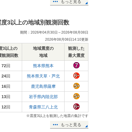
もっと見る
震度3以上の地域別観測回数
期間：2026年04月30日～2026年08月08日
2026年08月08日14:10更新
度3以上の
地域震度の
観測した
震観測回数
地域
最大震度
72
回
熊本県熊本
24
回
熊本県天草・芦北
16
回
鹿児島県薩摩
13
回
岩手県内陸北部
12
回
青森県三八上北
※震度3以上を観測した地震の集計です
もっと見る