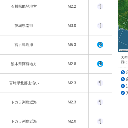
石川県能登地方
M2.2
茨城県南部
M3.0
宮古島近海
M5.3
大型
西に
熊本県阿蘇地方
M2.8
宮崎県北部山沿い
M2.3
トカラ列島近海
M2.3
トカラ列島近海
M2.0