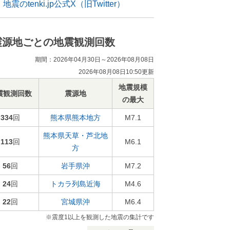
地震のtenki.jp公式X（旧Twitter）
震源地ごとの地震観測回数
期間：2026年04月30日～2026年08月08日
2026年08月08日10:50更新
地震規模
震観測回数
震源地
の最大
334
回
熊本県熊本地方
M7.1
熊本県天草・芦北地
113
回
M6.1
方
56
回
岩手県沖
M7.2
24
回
トカラ列島近海
M4.6
22
回
宮城県沖
M6.4
※震度1以上を観測した地震の集計です