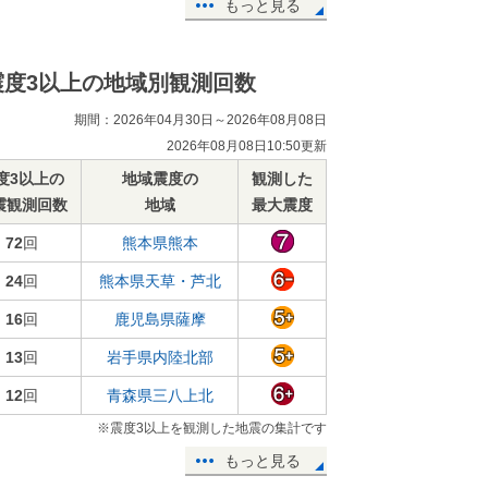
もっと見る
震度3以上の地域別観測回数
期間：2026年04月30日～2026年08月08日
2026年08月08日10:50更新
度3以上の
地域震度の
観測した
震観測回数
地域
最大震度
72
回
熊本県熊本
24
回
熊本県天草・芦北
16
回
鹿児島県薩摩
13
回
岩手県内陸北部
12
回
青森県三八上北
※震度3以上を観測した地震の集計です
もっと見る