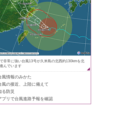
で非常に強い台風13号が久米島の北西約130kmを北
進んでいます
台風情報のみかた
台風の接近、上陸に備えて
知る防災
アプリで台風進路予報を確認