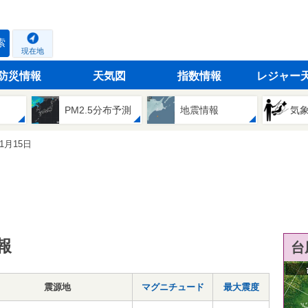
索
現在地
防災情報
天気図
指数情報
レジャー
PM2.5分布予測
地震情報
気
01月15日
報
台
震源地
マグニチュード
最大震度