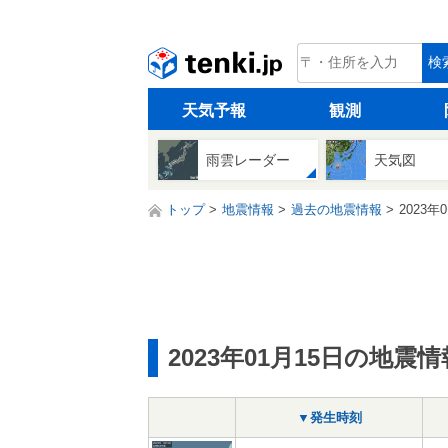
tenki.jp
検
天気予報
観測
雨雲レーダー
天気図
トップ
地震情報
過去の地震情報
2023年
2023年01月15日の地震情
▼発生時刻