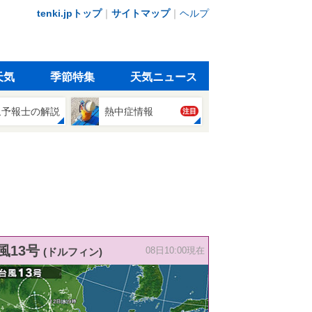
tenki.jpトップ
｜
サイトマップ
｜
ヘルプ
天気
季節特集
天気ニュース
象予報士の解説
熱中症情報
注目
風13号
(ドルフィン)
08日10:00現在