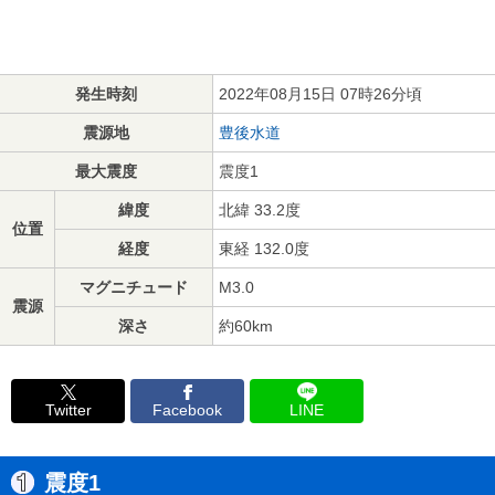
発生時刻
2022年08月15日 07時26分頃
震源地
豊後水道
最大震度
震度1
緯度
北緯 33.2度
位置
経度
東経 132.0度
マグニチュード
M3.0
震源
深さ
約60km
Twitter
Facebook
LINE
震度1