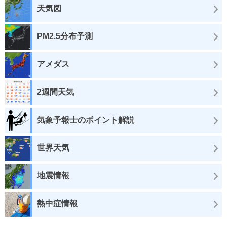
天気図
PM2.5分布予測
アメダス
2週間天気
気象予報士のポイント解説
世界天気
地震情報
熱中症情報