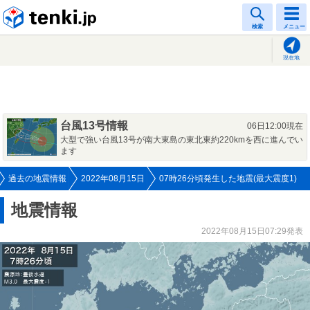
tenki.jp
検索
メニュー
現在地
台風13号情報
06日12:00現在
大型で強い台風13号が南大東島の東北東約220kmを西に進んでい
ます
過去の地震情報
2022年08月15日
07時26分頃発生した地震(最大震度1)
地震情報
2022年08月15日07:29発表