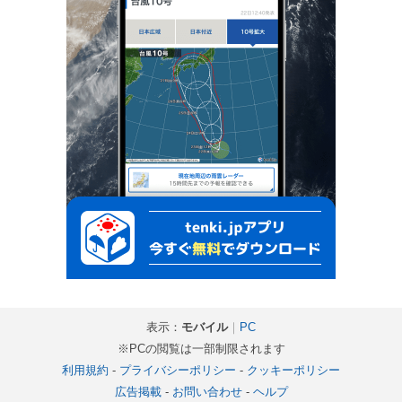
表示：
モバイル
｜
PC
※PCの閲覧は一部制限されます
利用規約
-
プライバシーポリシー
-
クッキーポリシー
広告掲載
-
お問い合わせ
-
ヘルプ