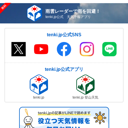
雨雲レーダーで雨を回避！
tenki.jp公式 天気予報アプリ
tenki.jp公式SNS
tenki.jp公式アプリ
tenki.jp
tenki.jp 登山天気