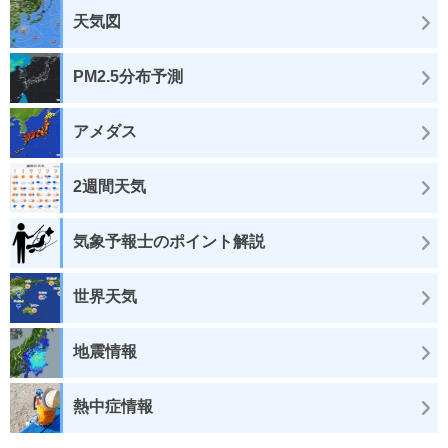
天気図
PM2.5分布予測
アメダス
2週間天気
気象予報士のポイント解説
世界天気
地震情報
熱中症情報