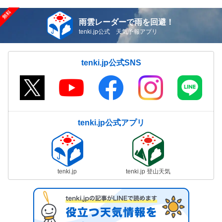
雨雲レーダーで雨を回避！
tenki.jp公式 天気予報アプリ
tenki.jp公式SNS
tenki.jp公式アプリ
tenki.jp
tenki.jp 登山天気