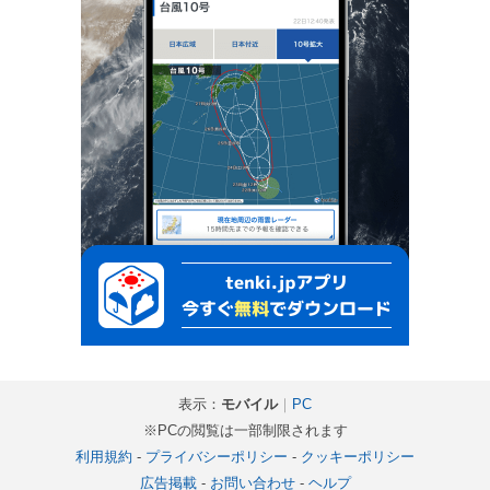
表示：
モバイル
｜
PC
※PCの閲覧は一部制限されます
利用規約
-
プライバシーポリシー
-
クッキーポリシー
広告掲載
-
お問い合わせ
-
ヘルプ