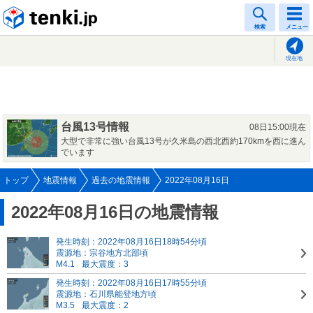
tenki.jp
検索
メニュー
現在地
台風13号情報
08日15:00現在
大型で非常に強い台風13号が久米島の西北西約170kmを西に進ん
でいます
トップ
地震情報
過去の地震情報
2022年08月16日
2022年08月16日の地震情報
発生時刻：2022年08月16日18時54分頃
震源地：宗谷地方北部頃
M4.1
最大震度：3
発生時刻：2022年08月16日17時55分頃
震源地：石川県能登地方頃
M3.5
最大震度：2