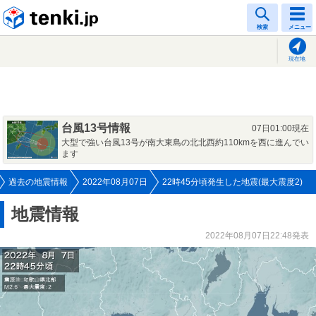
tenki.jp
検索
メニュー
現在地
台風13号情報
07日01:00現在
大型で強い台風13号が南大東島の北北西約110kmを西に進んでい
ます
過去の地震情報
2022年08月07日
22時45分頃発生した地震(最大震度2)
地震情報
2022年08月07日22:48発表