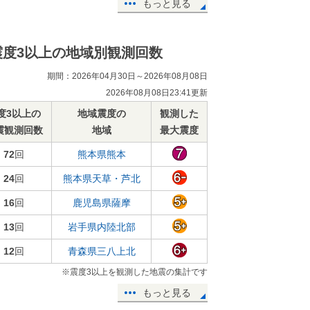
もっと見る
震度3以上の地域別観測回数
期間：2026年04月30日～2026年08月08日
2026年08月08日23:41更新
度3以上の
地域震度の
観測した
震観測回数
地域
最大震度
72
回
熊本県熊本
24
回
熊本県天草・芦北
16
回
鹿児島県薩摩
13
回
岩手県内陸北部
12
回
青森県三八上北
※震度3以上を観測した地震の集計です
もっと見る