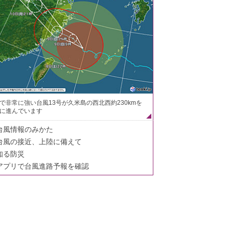
で非常に強い台風13号が久米島の西北西約230kmを
に進んでいます
台風情報のみかた
台風の接近、上陸に備えて
知る防災
アプリで台風進路予報を確認