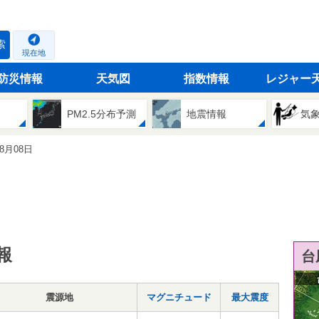
索
現在地
防災情報
天気図
指数情報
レジャー
PM2.5分布予測
地震情報
気
08月08日
報
台
震源地
マグニチュード
最大震度