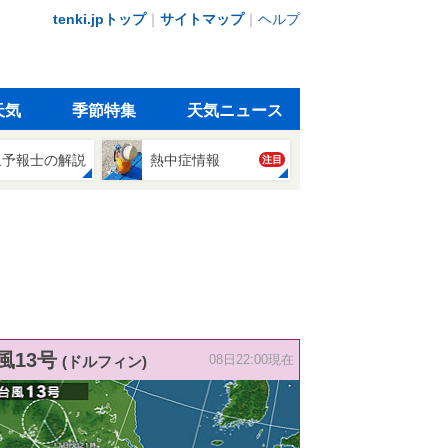
tenki.jpトップ
｜
サイトマップ
｜
ヘルプ
天気
季節特集
天気ニュース
象予報士の解説
熱中症情報
注目
風13号
(ドルフィン)
08日22:00現在