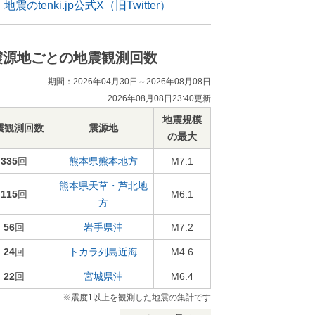
地震のtenki.jp公式X（旧Twitter）
震源地ごとの地震観測回数
期間：2026年04月30日～2026年08月08日
2026年08月08日23:40更新
地震規模
震観測回数
震源地
の最大
335
回
熊本県熊本地方
M7.1
熊本県天草・芦北地
115
回
M6.1
方
56
回
岩手県沖
M7.2
24
回
トカラ列島近海
M4.6
22
回
宮城県沖
M6.4
※震度1以上を観測した地震の集計です