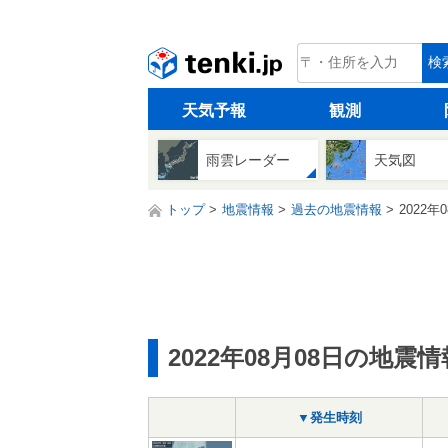
tenki.jp
検
天気予報
観測
雨雲レーダー
天気図
トップ
地震情報
過去の地震情報
2022年
2022年08月08日の地震情
▼発生時刻