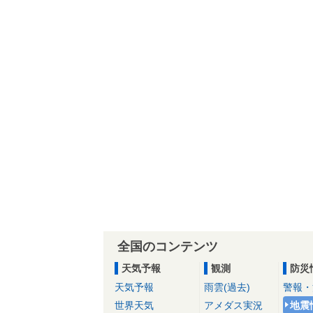
全国のコンテンツ
天気予報
観測
防災
天気予報
雨雲(過去)
警報・
世界天気
アメダス実況
地震