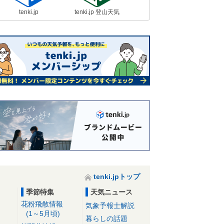
tenki.jp
tenki.jp 登山天気
tenki.jpトップ
季節特集
天気ニュース
花粉飛散情報
気象予報士解説
(1～5月頃)
暮らしの話題