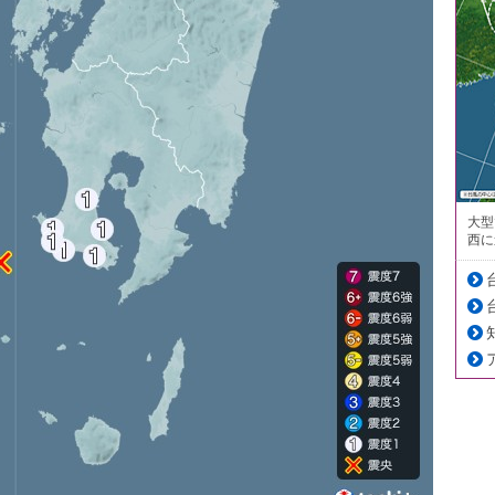
大型
西に