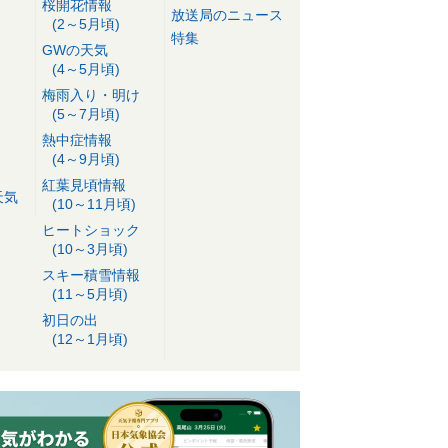
桜開花情報
放送局のニュース
(2～5月頃)
特集
GWの天気
(4～5月頃)
梅雨入り・明け
(5～7月頃)
熱中症情報
(4～9月頃)
紅葉見頃情報
天気
(10～11月頃)
ヒートショック
(10～3月頃)
スキー積雪情報
(11～5月頃)
初日の出
(12～1月頃)