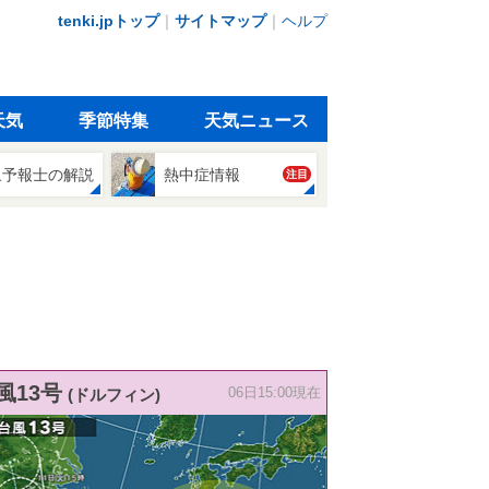
tenki.jpトップ
｜
サイトマップ
｜
ヘルプ
天気
季節特集
天気ニュース
象予報士の解説
熱中症情報
注目
風13号
(ドルフィン)
06日15:00現在