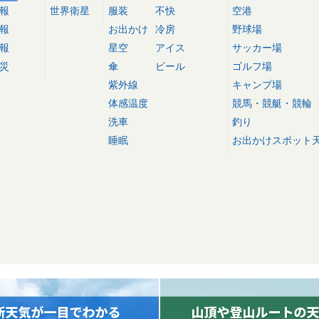
報
世界衛星
服装
不快
空港
報
お出かけ
冷房
野球場
報
星空
アイス
サッカー場
災
傘
ビール
ゴルフ場
紫外線
キャンプ場
体感温度
競馬・競艇・競輪
洗車
釣り
睡眠
お出かけスポット