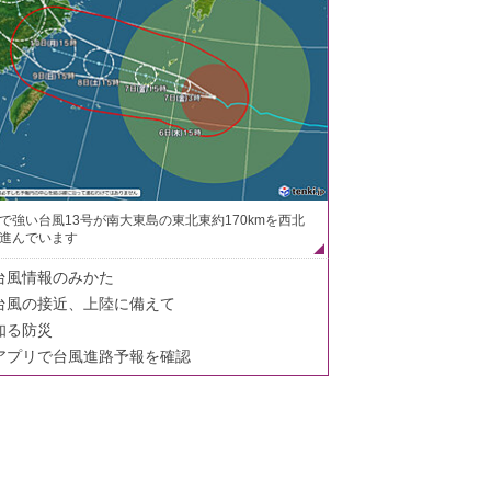
で強い台風13号が南大東島の東北東約170kmを西北
進んでいます
台風情報のみかた
台風の接近、上陸に備えて
知る防災
アプリで台風進路予報を確認