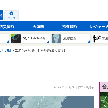
索
現在地
防災情報
天気図
指数情報
レジャー
PM2.5分布予測
地震情報
気
08月03日
22時45分頃発生した地震(最大震度1)
台
2022年08月03日22:48発表