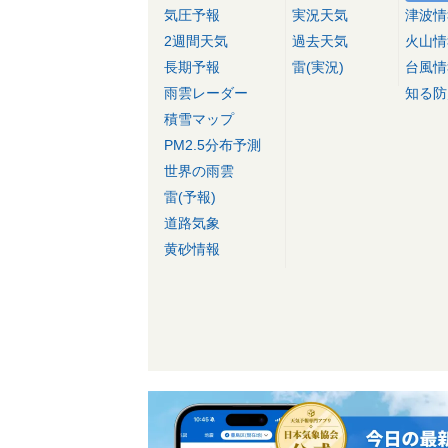
気圧予報
実況天気
津波情
2週間天気
過去天気
火山情
長期予報
雷(実況)
台風情
雨雲レーダー
知る防
積雪マップ
PM2.5分布予測
世界の雨雲
雷(予報)
道路気象
黄砂情報