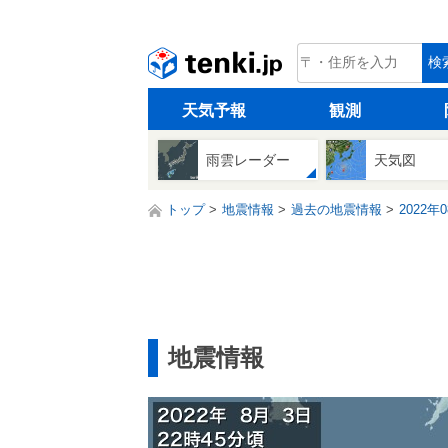
tenki.jp
検
天気予報
観測
雨雲レーダー
天気図
トップ
地震情報
過去の地震情報
2022年
地震情報