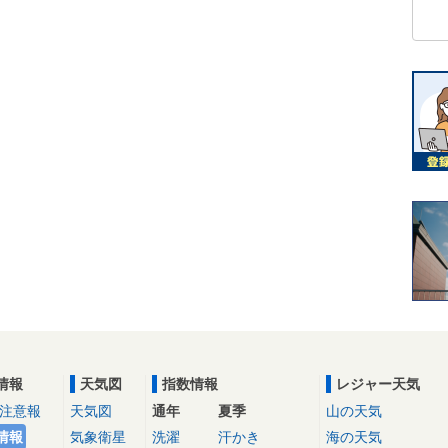
情報
天気図
指数情報
レジャー天気
注意報
天気図
通年
夏季
山の天気
情報
気象衛星
洗濯
汗かき
海の天気