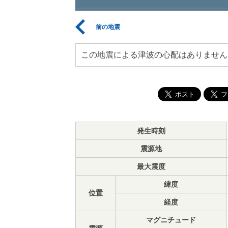
前の地震
この地震による津波の心配はありません
発生時刻
震源地
最大震度
緯度
位置
経度
マグニチュード