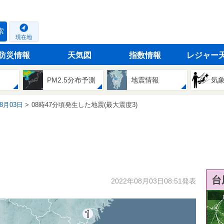
索
現在地
防災情報
天気図
指数情報
レジャー
PM2.5分布予測
地震情報
気
08月03日
08時47分頃発生した地震(最大震度3)
台
2022年08月03日08:51発表