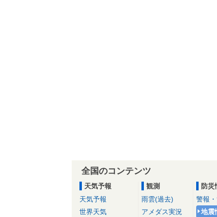
全国のコンテンツ
天気予報
観測
防災
天気予報
雨雲(過去)
警報・
世界天気
アメダス実況
地震