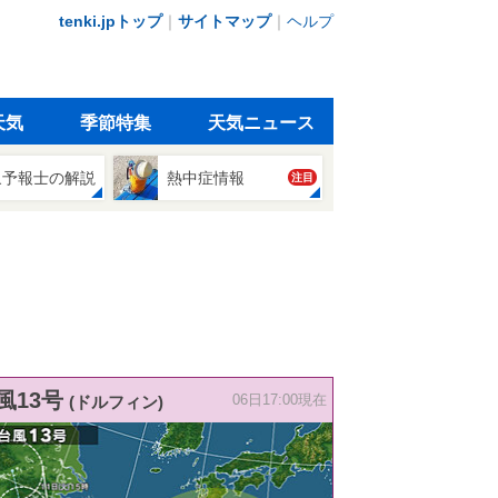
tenki.jpトップ
｜
サイトマップ
｜
ヘルプ
天気
季節特集
天気ニュース
象予報士の解説
熱中症情報
注目
風13号
(ドルフィン)
06日17:00現在