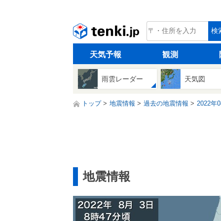
tenki.jp
検
天気予報
観測
雨雲レーダー
天気図
トップ
地震情報
過去の地震情報
2022年
地震情報