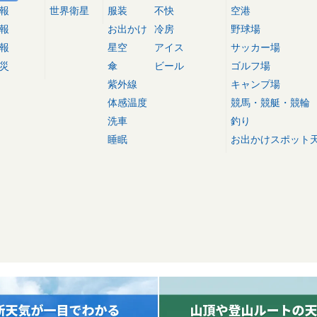
報
世界衛星
服装
不快
空港
報
お出かけ
冷房
野球場
報
星空
アイス
サッカー場
災
傘
ビール
ゴルフ場
紫外線
キャンプ場
体感温度
競馬・競艇・競輪
洗車
釣り
睡眠
お出かけスポット