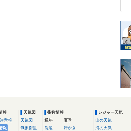
情報
天気図
指数情報
レジャー天気
注意報
天気図
通年
夏季
山の天気
情報
気象衛星
洗濯
汗かき
海の天気