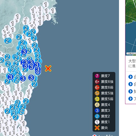
大型
に進