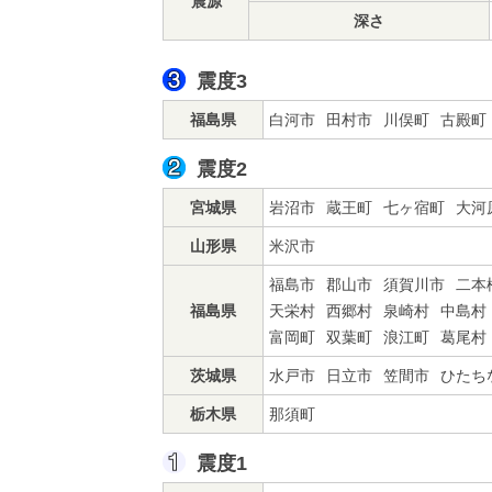
震源
深さ
震度3
福島県
白河市
田村市
川俣町
古殿町
震度2
宮城県
岩沼市
蔵王町
七ヶ宿町
大河
山形県
米沢市
福島市
郡山市
須賀川市
二本
福島県
天栄村
西郷村
泉崎村
中島村
富岡町
双葉町
浪江町
葛尾村
茨城県
水戸市
日立市
笠間市
ひたち
栃木県
那須町
震度1