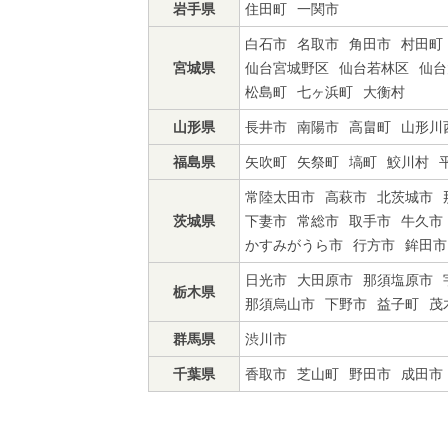
岩手県
住田町
一関市
白石市
名取市
角田市
村田町
宮城県
仙台宮城野区
仙台若林区
仙台
松島町
七ヶ浜町
大衡村
山形県
長井市
南陽市
高畠町
山形川
福島県
矢吹町
矢祭町
塙町
鮫川村
常陸太田市
高萩市
北茨城市
茨城県
下妻市
常総市
取手市
牛久市
かすみがうら市
行方市
鉾田市
日光市
大田原市
那須塩原市
栃木県
那須烏山市
下野市
益子町
茂
群馬県
渋川市
千葉県
香取市
芝山町
野田市
成田市