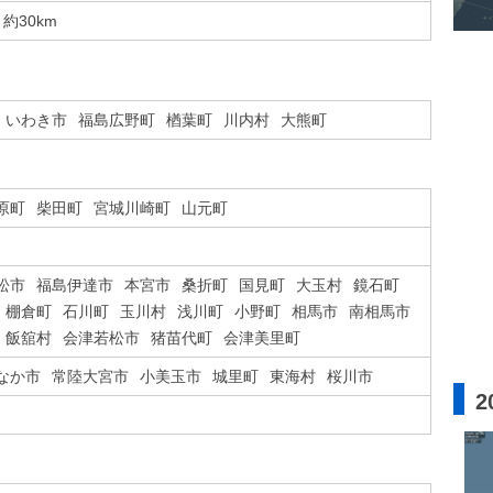
約30km
いわき市
福島広野町
楢葉町
川内村
大熊町
原町
柴田町
宮城川崎町
山元町
松市
福島伊達市
本宮市
桑折町
国見町
大玉村
鏡石町
棚倉町
石川町
玉川村
浅川町
小野町
相馬市
南相馬市
飯舘村
会津若松市
猪苗代町
会津美里町
なか市
常陸大宮市
小美玉市
城里町
東海村
桜川市
2