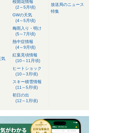
桜開花情報
放送局のニュース
(2～5月頃)
特集
GWの天気
(4～5月頃)
梅雨入り・明け
(5～7月頃)
熱中症情報
(4～9月頃)
紅葉見頃情報
天気
(10～11月頃)
ヒートショック
(10～3月頃)
スキー積雪情報
(11～5月頃)
初日の出
(12～1月頃)