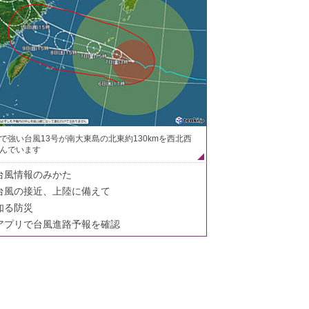
で強い台風13号が南大東島の北東約130kmを西北西
んでいます
台風情報のみかた
台風の接近、上陸に備えて
知る防災
アプリで台風進路予報を確認