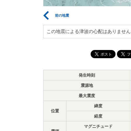
前の地震
この地震による津波の心配はありません
発生時刻
震源地
最大震度
緯度
位置
経度
マグニチュード