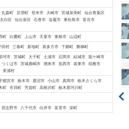
丸森町
亘理町
登米市
大崎市
宮城加美町
仙台青葉区
太白区
仙台泉区
石巻市
塩竈市
東松島市
富谷市
西町
白鷹町
上山市
天童市
東根市
山辺町
平田村
三春町
新地町
喜多方市
下郷町
磐梯町
那珂市
茨城町
大子町
土浦市
石岡市
結城市
龍ケ崎市
つくば市
茨城鹿嶋市
潮来市
筑西市
坂東市
稲敷市
美浦村
宇都宮市
栃木市
鹿沼市
小山市
真岡市
栃木さくら市
木町
市貝町
芳賀町
高根沢町
栃木那珂川町
習志野市
八千代市
白井市
富里市
栄町