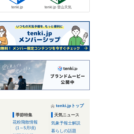
tenki.jp
tenki.jp 登山天気
tenki.jpトップ
季節特集
天気ニュース
花粉飛散情報
気象予報士解説
(1～5月頃)
暮らしの話題