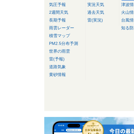
気圧予報
実況天気
津波情
2週間天気
過去天気
火山情
長期予報
雷(実況)
台風情
雨雲レーダー
知る防
積雪マップ
PM2.5分布予測
世界の雨雲
雷(予報)
道路気象
黄砂情報