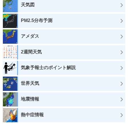
天気図
PM2.5分布予測
アメダス
2週間天気
気象予報士のポイント解説
世界天気
地震情報
熱中症情報