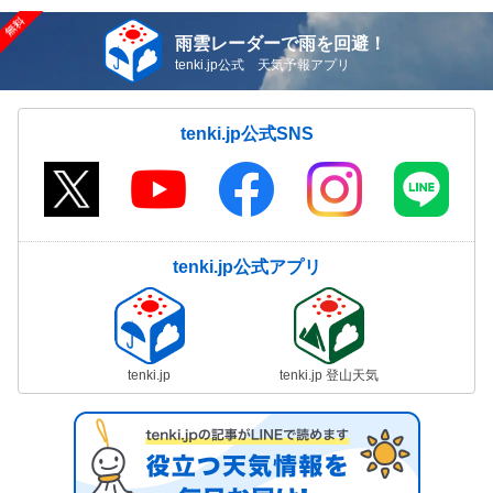
雨雲レーダーで雨を回避！
tenki.jp公式 天気予報アプリ
tenki.jp公式SNS
tenki.jp公式アプリ
tenki.jp
tenki.jp 登山天気