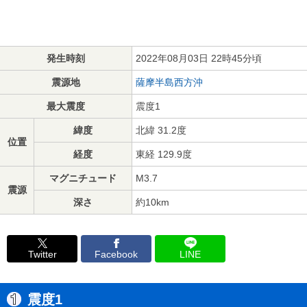
発生時刻
2022年08月03日 22時45分頃
震源地
薩摩半島西方沖
最大震度
震度1
緯度
北緯 31.2度
位置
経度
東経 129.9度
マグニチュード
M3.7
震源
深さ
約10km
Twitter
Facebook
LINE
震度1