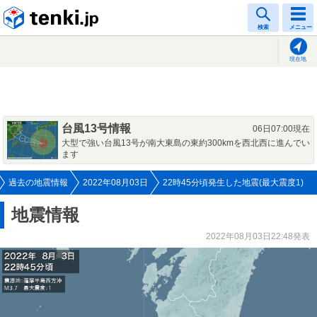
tenki.jp
検索
メニュー
現在地
台風13号情報
06日07:00現在
大型で強い台風13号が南大東島の東約300kmを西北西に進んでい
ます
過去の地震情報
2022年08月03日
22時45分頃発生した地震(最大震度1)
地震情報
2022年08月03日22:48発表