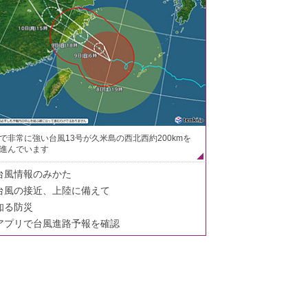
で非常に強い台風13号が久米島の西北西約200kmを
進んでいます
台風情報のみかた
台風の接近、上陸に備えて
知る防災
アプリで台風進路予報を確認