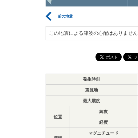
前の地震
この地震による津波の心配はありません
発生時刻
震源地
最大震度
緯度
位置
経度
マグニチュード