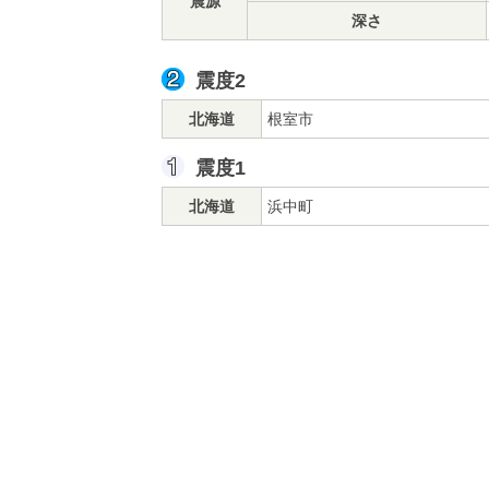
震源
深さ
震度2
北海道
根室市
震度1
北海道
浜中町