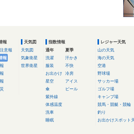
情報
天気図
指数情報
レジャー天気
注意報
天気図
通年
夏季
山の天気
情報
気象衛星
洗濯
汗かき
海の天気
報
世界衛星
服装
不快
空港
報
お出かけ
冷房
野球場
報
星空
アイス
サッカー場
災
傘
ビール
ゴルフ場
紫外線
キャンプ場
体感温度
競馬・競艇・競輪
洗車
釣り
睡眠
お出かけスポット