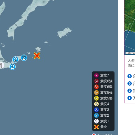
大型
西に