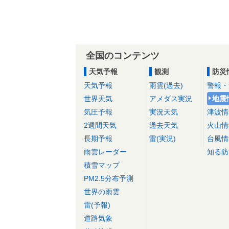
全国のコンテンツ
天気予報
観測
防災
天気予報
雨雲(過去)
警報・
世界天気
アメダス実況
地震
気圧予報
実況天気
津波情
2週間天気
過去天気
火山情
長期予報
雷(実況)
台風情
雨雲レーダー
知る防
積雪マップ
PM2.5分布予測
世界の雨雲
雷(予報)
道路気象