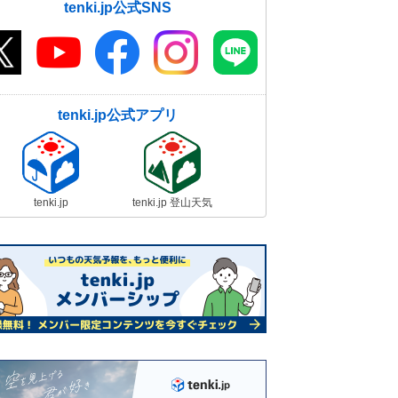
tenki.jp公式SNS
tenki.jp公式アプリ
tenki.jp
tenki.jp 登山天気