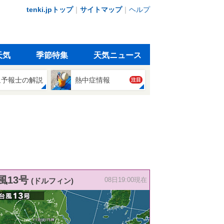
tenki.jpトップ
｜
サイトマップ
｜
ヘルプ
天気
季節特集
天気ニュース
象予報士の解説
熱中症情報
注目
風13号
(ドルフィン)
08日19:00現在