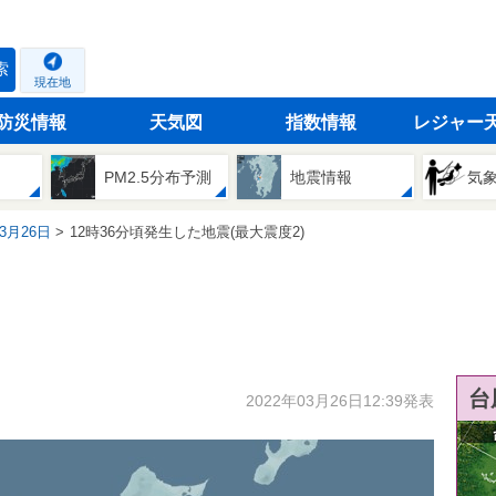
索
現在地
防災情報
天気図
指数情報
レジャー
PM2.5分布予測
地震情報
気
03月26日
12時36分頃発生した地震(最大震度2)
台
2022年03月26日12:39発表