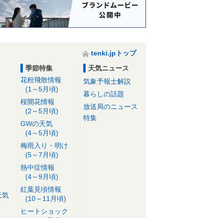
tenki.jpトップ
季節特集
天気ニュース
花粉飛散情報
気象予報士解説
(1～5月頃)
暮らしの話題
桜開花情報
放送局のニュース
(2～5月頃)
特集
GWの天気
(4～5月頃)
梅雨入り・明け
(5～7月頃)
熱中症情報
(4～9月頃)
紅葉見頃情報
天気
(10～11月頃)
ヒートショック