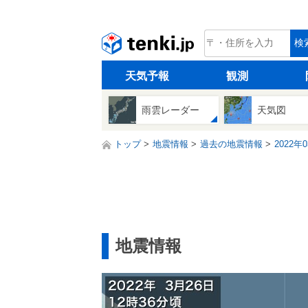
tenki.jp
検
天気予報
観測
雨雲レーダー
天気図
トップ
地震情報
過去の地震情報
2022年
地震情報