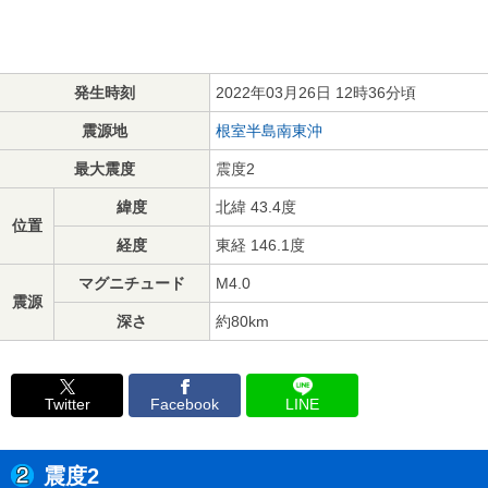
発生時刻
2022年03月26日 12時36分頃
震源地
根室半島南東沖
最大震度
震度2
緯度
北緯 43.4度
位置
経度
東経 146.1度
マグニチュード
M4.0
震源
深さ
約80km
Twitter
Facebook
LINE
震度2