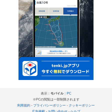
表示：
モバイル
｜
PC
※PCの閲覧は一部制限されます
利用規約
-
プライバシーポリシー
-
クッキーポリシー
広告掲載
-
お問い合わせ
-
ヘルプ