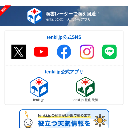
雨雲レーダーで雨を回避！
tenki.jp公式 天気予報アプリ
tenki.jp公式SNS
tenki.jp公式アプリ
tenki.jp
tenki.jp 登山天気