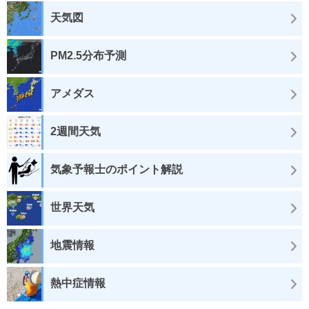
天気図
PM2.5分布予測
アメダス
2週間天気
気象予報士のポイント解説
世界天気
地震情報
熱中症情報