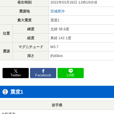
発生時刻
2022年03月26日 11時19分頃
震源地
宮城県沖
最大震度
震度1
緯度
北緯 38.6度
位置
経度
東経 142.1度
マグニチュード
M3.7
震源
深さ
約40km
Twitter
Facebook
LINE
震度1
岩手県
大船渡市